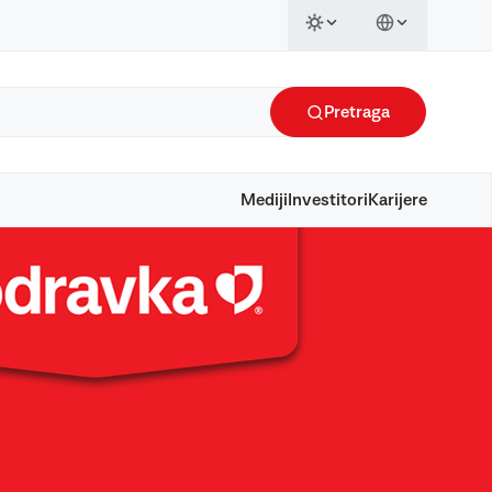
Pretraga
Mediji
Investitori
Karijere