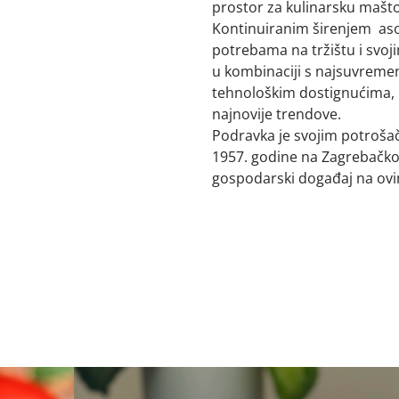
prostor za kulinarsku mašto
Kontinuiranim širenjem as
potrebama na tržištu i svoji
u kombinaciji s najsuvreme
tehnološkim dostignućima, 
najnovije trendove.
Podravka je svojim potrošač
1957. godine na Zagrebačkom
gospodarski događaj na ov