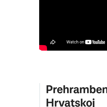
Prehrambeni
Hrvatskoj