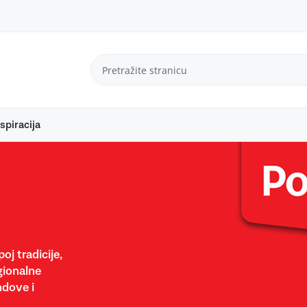
spiracija
oj tradicije,
gionalne
ndove i