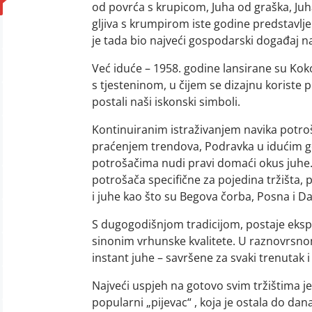
od povrća s krupicom, Juha od graška, Juha
gljiva s krumpirom iste godine predstavlj
je tada bio najveći gospodarski događaj 
Već iduće – 1958. godine lansirane su Kok
s tjesteninom, u čijem se dizajnu koriste p
postali naši iskonski simboli.
Kontinuiranim istraživanjem navika potroš
praćenjem trendova, Podravka u idućim 
potrošačima nudi pravi domaći okus juhe.
potrošača specifične za pojedina tržišta,
i juhe kao što su Begova čorba, Posna i D
S dugogodišnjom tradicijom, postaje ekspe
sinonim vrhunske kvalitete. U raznovrsno
instant juhe – savršene za svaki trenutak i 
Najveći uspjeh na gotovo svim tržištima j
popularni „pijevac“ , koja je ostala do da