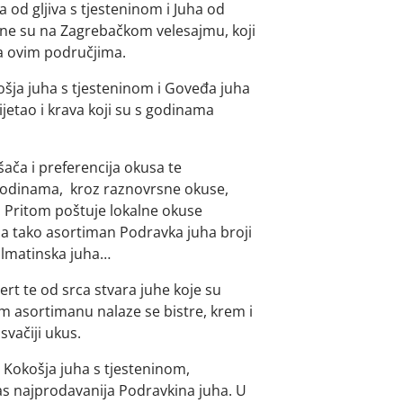
 od gljiva s tjesteninom i Juha od
ene su na Zagrebačkom velesajmu, koji
na ovim područjima.
ošja juha s tjesteninom i Goveđa juha
ijetao i krava koji su s godinama
ača i preferencija okusa te
godinama, kroz raznovrsne okuse,
 Pritom poštuje lokalne okuse
 pa tako asortiman Podravka juha broji
almatinska juha…
rt te od srca stvara juhe koje su
m asortimanu nalaze se bistre, krem i
svačiji ukus.
e Kokošja juha s tjesteninom,
nas najprodavanija Podravkina juha. U