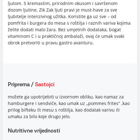
ljutom. S kremastim, prirodnim okusom i savršenom
dozom ljutine, Zik Zak ljuti pravi je must-have za sve
ljubitelje intenzivnog užitka. Koristite ga uz sve – od
pomfrita i burgera do mesa s roštilja i raznih variva kojima
želite dodati malo žara. Bez umjetnih dodataka, bogat
vitaminom C i u praktičnoj ambalaži, ovaj će umak svaki
obrok pretvoriti u pravu gastro avanturu.
Priprema
/
Sastojci
možete ga upotrijebiti u izvornom obliku, kao namaz za
hamburgere i sendviče, kao umak uz „pommes frites“ ,kao
prilog bifteku ili mesu s roštilja, kao dodatak varivu ili
umaku za bilo koje drugo jelo.
Nutritivne vrijednosti