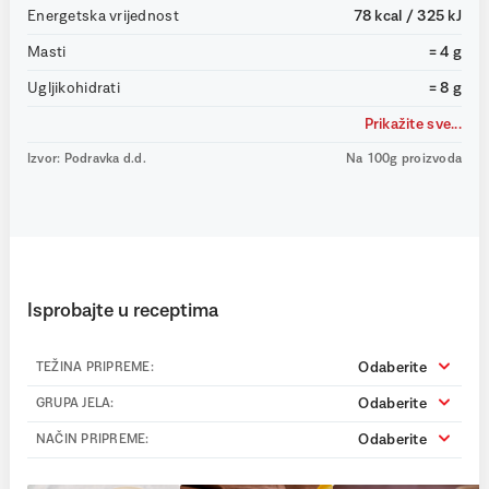
Energetska vrijednost
78 kcal / 325 kJ
Masti
= 4 g
Ugljikohidrati
= 8 g
Prikažite sve...
Izvor: Podravka d.d.
Na 100g proizvoda
Isprobajte u receptima
Odaberite
TEŽINA PRIPREME:
Odaberite
GRUPA JELA:
Odaberite
NAČIN PRIPREME: