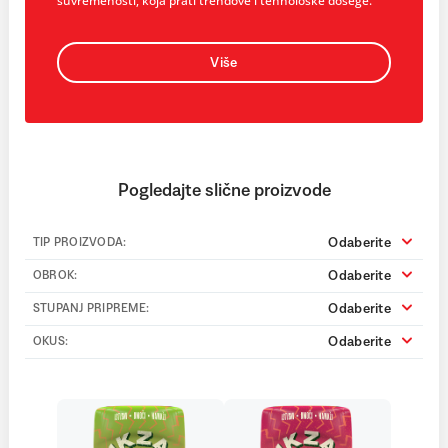
suvremenosti, koja prati trendove i tehnološke dosege.
Više
Pogledajte slične proizvode
Odaberite
TIP PROIZVODA:
Odaberite
OBROK:
Odaberite
STUPANJ PRIPREME:
Odaberite
OKUS: