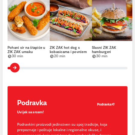
Pohani sir na štapiće u
ZIK ZAK hot dog s
Slasni ZIK ZAK
ZIK ZAK umaku
kobasicama i povrćem
hamburgeri
30 min
20 min
30 min
Podravka
Uvijek sa srcem!
Podravkini proizvodi jedinstven su spoj tradicije, koja
prepoznaje i poštuje lokalne i regionalne okuse, i