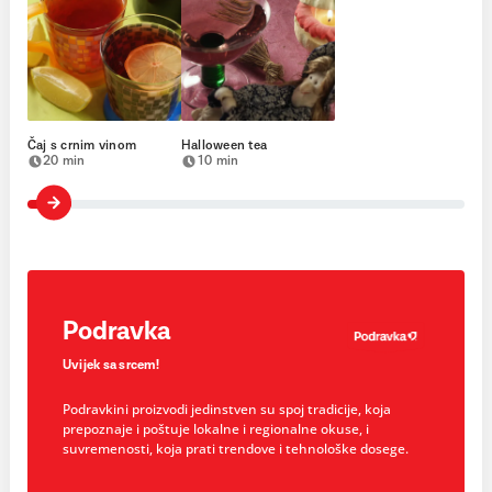
Čaj s crnim vinom
Halloween tea
20 min
10 min
Podravka
Uvijek sa srcem!
Podravkini proizvodi jedinstven su spoj tradicije, koja
prepoznaje i poštuje lokalne i regionalne okuse, i
suvremenosti, koja prati trendove i tehnološke dosege.