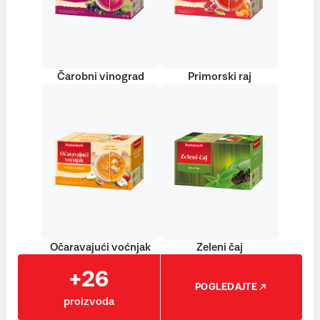
Čarobni vinograd
Primorski raj
Očaravajući voćnjak
Zeleni čaj
+26
POGLEDAJTE
proizvoda