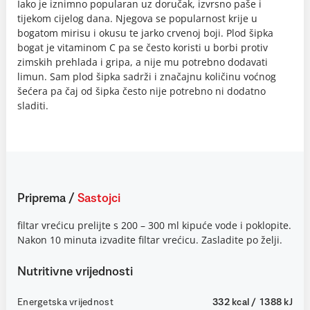
Iako je iznimno popularan uz doručak, izvrsno paše i
tijekom cijelog dana. Njegova se popularnost krije u
bogatom mirisu i okusu te jarko crvenoj boji. Plod šipka
bogat je vitaminom C pa se često koristi u borbi protiv
zimskih prehlada i gripa, a nije mu potrebno dodavati
limun. Sam plod šipka sadrži i značajnu količinu voćnog
šećera pa čaj od šipka često nije potrebno ni dodatno
sladiti.
Priprema
/
Sastojci
filtar vrećicu prelijte s 200 – 300 ml kipuće vode i poklopite.
Nakon 10 minuta izvadite filtar vrećicu. Zasladite po želji.
Nutritivne vrijednosti
Energetska vrijednost
332 kcal / 1388 kJ