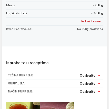
Masti
= 0.6 g
Ugljikohidrati
= 76.6 g
Prikažite sve...
Izvor: Podravka d.d.
Na 100g proizvoda
Isprobajte u receptima
Odaberite
TEŽINA PRIPREME:
Odaberite
GRUPA JELA:
Odaberite
NAČIN PRIPREME: