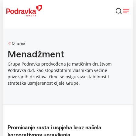
Skip
to
content
O nama
Menadžment
Grupa Podravka predvođena je matičnim društvom
Podravka d.d. kao stopostotnim vlasnikom većine
povezanih društava čime se osigurava stabilnost i
strateška usmjerenost cijele Grupe.
Promicanje rasta i uspjeha kroz načela
korporativnog upravljanja