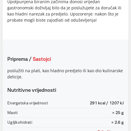
Upotpunjena biranim začinima donosi vrijedan
gastronomski doživljaj bilo da je poslužujete za doručak ili
kao hladni narezak za predjelo. Upozorenje: nakon što je
probate mogli biste zajodlati od oduševljenja!
Priprema
/
Sastojci
poslužiti na plati, kao hladno predjelo ili kao dio kulinarske
delicije.
Nutritivne vrijednosti
Energetska vrijednost
291 kcal / 1207 kJ
Masti
= 25 g
Ugljikohidrati
= 2.6 g