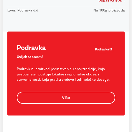
Prikažite sve...
Izvor: Podravka d.d.
Na 100g proizvoda
Podravka
Uvijek sa srcem!
Podravkini proizvodi jedinstven su spoj tradicije, koja
prepoznaje i poštuje lokalne i regionalne okuse, i
suvremenosti, koja prati trendove i tehnološke dosege.
Više