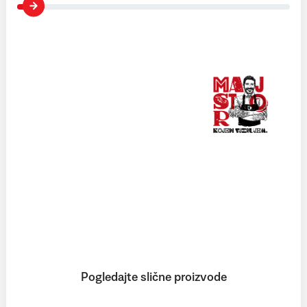
MAJSTOR KOBASICE gurmanske su delikatese
pripremljene po tradicionalnim recepturama od
najkvalitetnijih sastojaka, svinjskog mesa kontroliranog
podrijetla i najfinijih dodataka i začina povezujući okuse
hrvatskih krajeva.
Više
Pogledajte slične proizvode