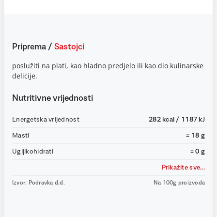
Priprema
/
Sastojci
poslužiti na plati, kao hladno predjelo ili kao dio kulinarske
delicije.
Nutritivne vrijednosti
Energetska vrijednost
282 kcal / 1187 kJ
Masti
= 18 g
Ugljikohidrati
= 0 g
Prikažite sve...
Izvor: Podravka d.d.
Na 100g proizvoda