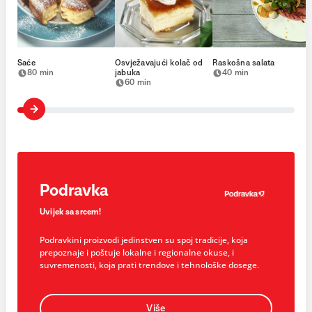
Saće
Osvježavajući kolač od
Raskošna salata
80 min
jabuka
40 min
60 min
Podravka
Uvijek sa srcem!
Podravkini proizvodi jedinstven su spoj tradicije, koja
prepoznaje i poštuje lokalne i regionalne okuse, i
suvremenosti, koja prati trendove i tehnološke dosege.
Više