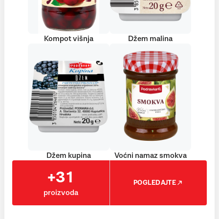
Kompot višnja
Džem malina
Džem kupina
Voćni namaz smokva
+31
POGLEDAJTE
proizvoda