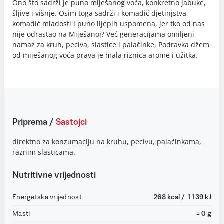
Ono što sadrži je puno miješanog voća, konkretno jabuke,
šljive i višnje. Osim toga sadrži i komadić djetinjstva,
komadić mladosti i puno lijepih uspomena, jer tko od nas
nije odrastao na Miješanoj? Već generacijama omiljeni
namaz za kruh, peciva, slastice i palačinke, Podravka džem
od miješanog voća prava je mala riznica arome i užitka.
Priprema
/
Sastojci
direktno za konzumaciju na kruhu, pecivu, palačinkama,
raznim slasticama.
Nutritivne vrijednosti
Energetska vrijednost
268 kcal / 1139 kJ
Masti
= 0 g