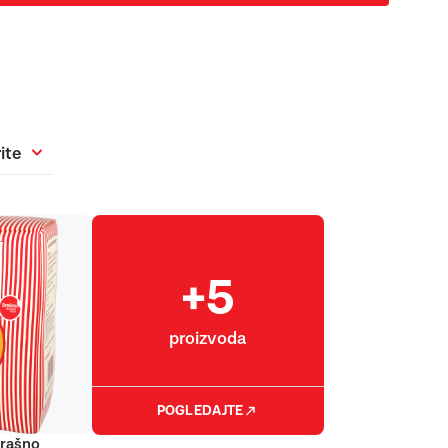
ite
+5
proizvoda
POGLEDAJTE
rašno