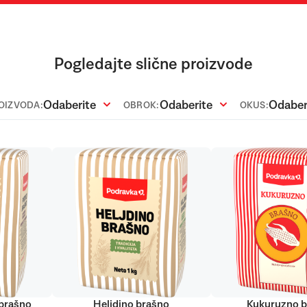
Pogledajte slične proizvode
Odaberite
Odaberite
Odaber
ROIZVODA:
OBROK:
OKUS:
 brašno
Heljdino brašno
Kukuruzno b