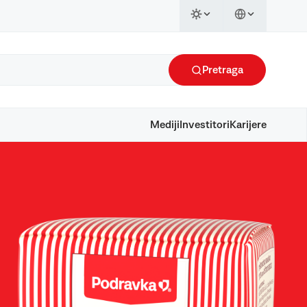
Pretraga
Mediji
Investitori
Karijere