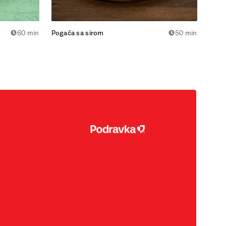
60 min
Pogača sa sirom
50 min
Cart