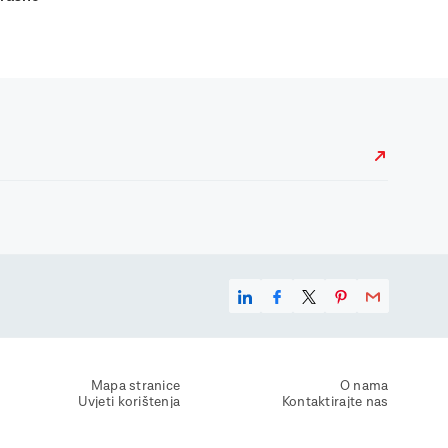
Mapa stranice
O nama
Uvjeti korištenja
Kontaktirajte nas
Zaštita osobnih podataka
Zaštita privatnosti
Izjava o pristupačnosti
Postavke kolačića