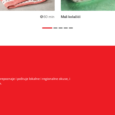
60 min
Mali kolačići
prepoznaje i poštuje lokalne i regionalne okuse, i
e.