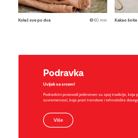
Kolač sve po dva
60 min
Kakao šnite
Podravka
Uvijek sa srcem!
Podravkini proizvodi jedinstven su spoj tradicije, koja 
suvremenosti, koja prati trendove i tehnološke doseg
Više