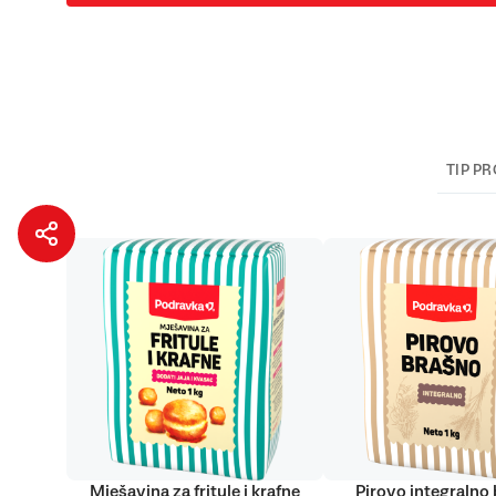
TIP P
Mješavina za fritule i krafne
Pirovo integralno