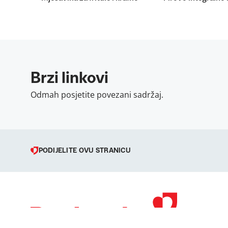
Brzi linkovi
Odmah posjetite povezani sadržaj.
PODIJELITE OVU STRANICU
© 1998 – 2026 
Podravka je regi