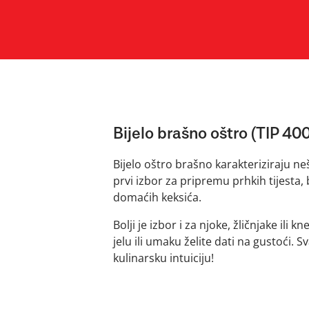
Bijelo brašno oštro (TIP 400
Bijelo oštro brašno karakteriziraju neš
prvi izbor za pripremu prhkih tijesta, b
domaćih keksića.
Bolji je izbor i za njoke, žličnjake ili k
jelu ili umaku želite dati na gustoći. 
kulinarsku intuiciju!