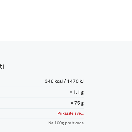
ti
346 kcal / 1470 kJ
= 1.1 g
= 75 g
Prikažite sve...
Na 100g proizvoda