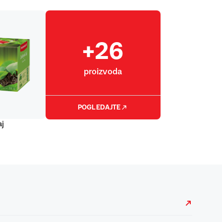
+26
proizvoda
POGLEDAJTE
aj