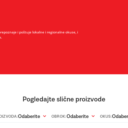
prepoznaje i poštuje lokalne i regionalne okuse, i
e.
Pogledajte slične proizvode
Odaberite
Odaberite
Odaber
ROIZVODA:
OBROK:
OKUS: