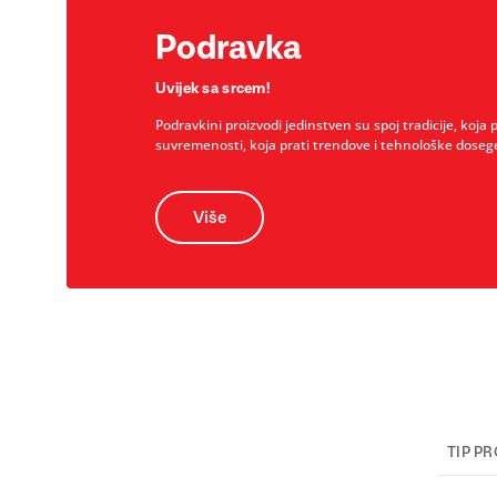
Podravka
Uvijek sa srcem!
Podravkini proizvodi jedinstven su spoj tradicije, koja 
suvremenosti, koja prati trendove i tehnološke doseg
Više
TIP P