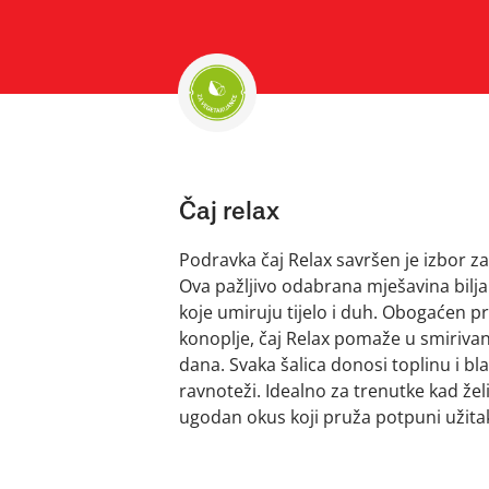
Čaj relax
Podravka čaj Relax savršen je izbor z
Ova pažljivo odabrana mješavina bilj
koje umiruju tijelo i duh. Obogaćen p
konoplje, čaj Relax pomaže u smiriva
dana. Svaka šalica donosi toplinu i bl
ravnoteži. Idealno za trenutke kad želite
ugodan okus koji pruža potpuni užita