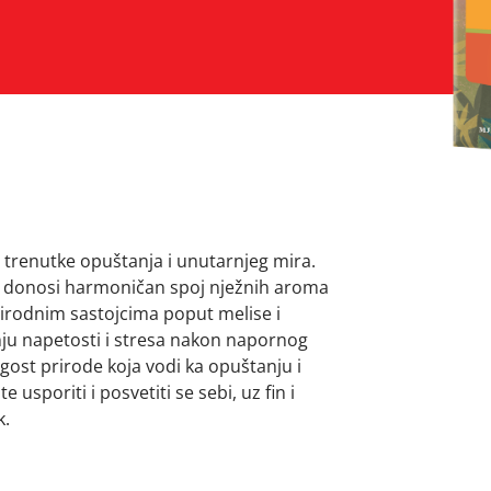
a trenutke opuštanja i unutarnjeg mira.
a donosi harmoničan spoj nježnih aroma
rirodnim sastojcima poput melise i
nju napetosti i stresa nakon napornog
agost prirode koja vodi ka opuštanju i
 usporiti i posvetiti se sebi, uz fin i
k.