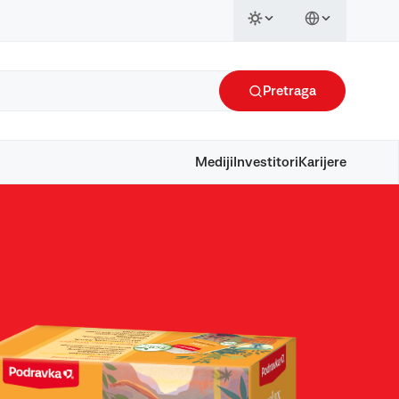
Pretraga
Mediji
Investitori
Karijere