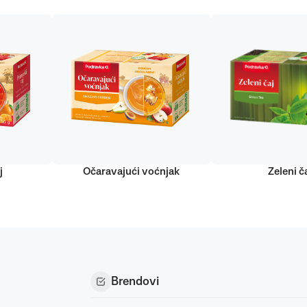
j
Očaravajući voćnjak
Zeleni č
Brendovi