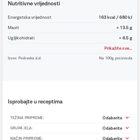
Nutritivne vrijednosti
Energetska vrijednost
163 kcal / 680 kJ
Masti
= 13.5 g
Ugljikohidrati
= 6.5 g
Prikažite sve...
Izvor: Podravka d.d.
Na 100g proizvoda
Isprobajte u receptima
Odaberite
TEŽINA PRIPREME:
Odaberite
GRUPA JELA:
Odaberite
NAČIN PRIPREME: