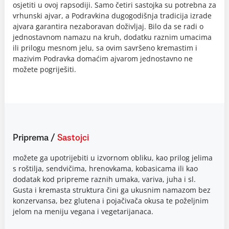
osjetiti u ovoj rapsodiji. Samo četiri sastojka su potrebna za
vrhunski ajvar, a Podravkina dugogodišnja tradicija izrade
ajvara garantira nezaboravan doživljaj. Bilo da se radi o
jednostavnom namazu na kruh, dodatku raznim umacima
ili prilogu mesnom jelu, sa ovim savršeno kremastim i
mazivim Podravka domaćim ajvarom jednostavno ne
možete pogriješiti.
Priprema
/
Sastojci
možete ga upotrijebiti u izvornom obliku, kao prilog jelima
s roštilja, sendvičima, hrenovkama, kobasicama ili kao
dodatak kod pripreme raznih umaka, variva, juha i sl.
Gusta i kremasta struktura čini ga ukusnim namazom bez
konzervansa, bez glutena i pojačivača okusa te poželjnim
jelom na meniju vegana i vegetarijanaca.