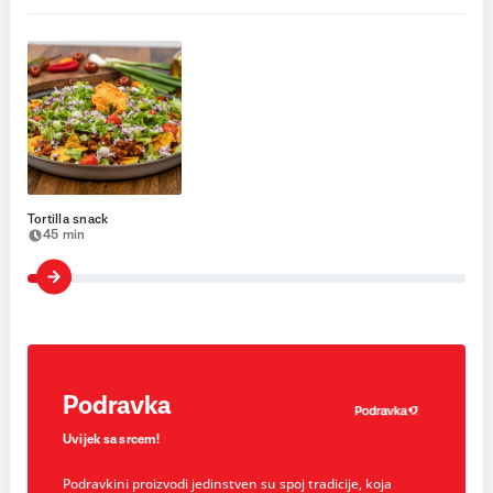
Tortilla snack
45 min
Podravka
Uvijek sa srcem!
Podravkini proizvodi jedinstven su spoj tradicije, koja