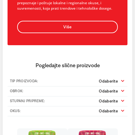
prepoznaje i poštuje lokalne i regionalne okuse, i
suvremenosti, koja prati trendove i tehnološke dosege.
Više
Pogledajte slične proizvode
Odaberite
TIP PROIZVODA:
Odaberite
OBROK:
Odaberite
STUPANJ PRIPREME:
Odaberite
OKUS: