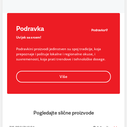
Podravka
Uvijek sa srcem!
Podravkini proizvodi jedinstven su spoj tradicije, koja
prepoznaje i poštuje lokalne i regionalne okuse, i
suvremenosti, koja prati trendove i tehnološke dosege.
Više
Pogledajte slične proizvode