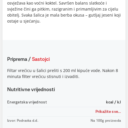
osvježava kao voćni koktel. Savršen balans slatkoće i
svježine čini ga pitkim, razigranim i primamljivim za cijelu
obitelj. Svaka šalica je mala berba okusa – gutljaj jeseni koji
ostaje u sjećanju.
Priprema
/
Sastojci
Filtar vrećicu u šalici preliti s 200 ml kipuće vode. Nakon 8
minuta filter vrećicu stisnuti i izvaditi.
Nutritivne vrijednosti
Energetska vrijednost
kcal / kJ
Prikažite sve...
Izvor: Podravka d.d.
Na 100g proizvoda