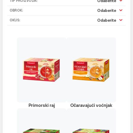
Odaberite
TIP PROIZVODA:
Odaberite
OBROK:
Odaberite
OKUS:
Primorski raj
Očaravajući voćnjak