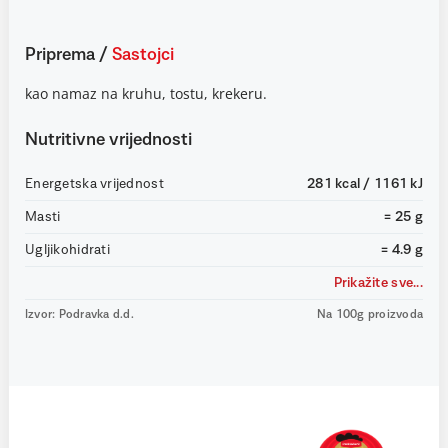
Priprema
/
Sastojci
kao namaz na kruhu, tostu, krekeru.
Nutritivne vrijednosti
Energetska vrijednost
281 kcal / 1161 kJ
Masti
= 25 g
Ugljikohidrati
= 4.9 g
Prikažite sve...
Izvor: Podravka d.d.
Na 100g proizvoda