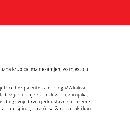
ruzna krupica ima nezamjenjivo mjesto u
etrice bez palente kao priloga? A kakva bi
la bez jarke boje žutih zlevanki, žličnjaka,
se zbog svoje brze i jednostavne pripreme
z ribu, špinat, povrće sa žara pa čak i kao