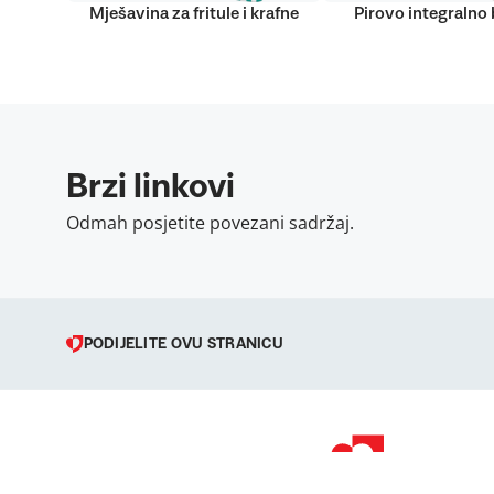
Mješavina za fritule i krafne
Pirovo integralno
Brzi linkovi
Odmah posjetite povezani sadržaj.
PODIJELITE OVU STRANICU
© 1998 – 2026 