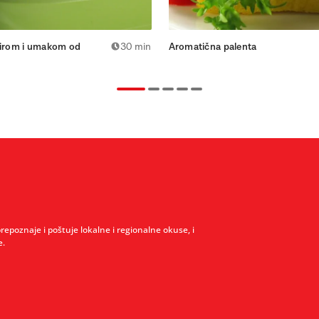
sirom i umakom od
30 min
Aromatična palenta
prepoznaje i poštuje lokalne i regionalne okuse, i
e.