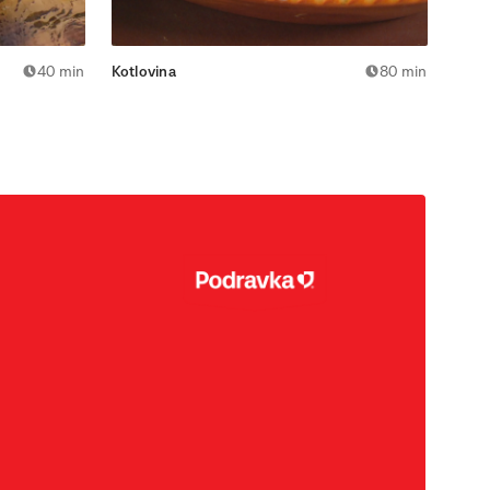
40 min
Kotlovina
80 min
Telet