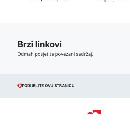
Brzi linkovi
Odmah posjetite povezani sadržaj.
PODIJELITE OVU STRANICU
© 1998 – 2026 
Podravka je regi