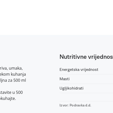
Nutritivne vrijednos
ariva, umaka,
Energetska vrijednost
tijekom kuhanja
Masti
ljna za 500 ml
Ugljikohidrati
tavite u 500
okuhajte.
Izvor: Podravka d.d.