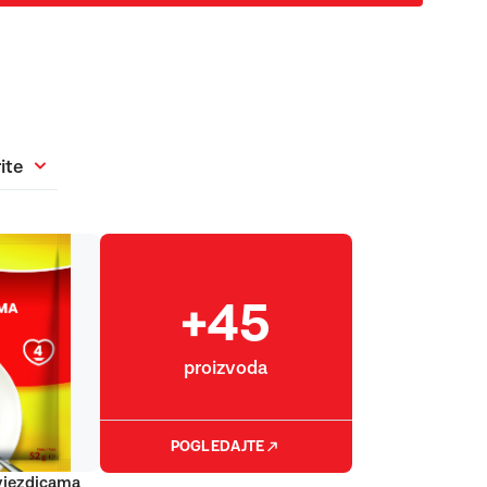
ite
+45
proizvoda
POGLEDAJTE
vjezdicama