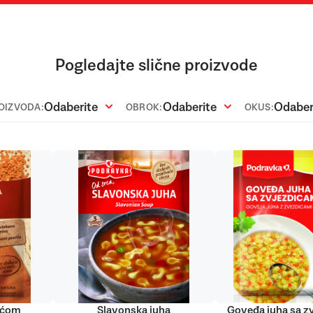
Pogledajte slične proizvode
Odaberite
Odaberite
Odaber
ROIZVODA:
OBROK:
OKUS:
lećom
Slavonska juha
Goveđa juha sa z