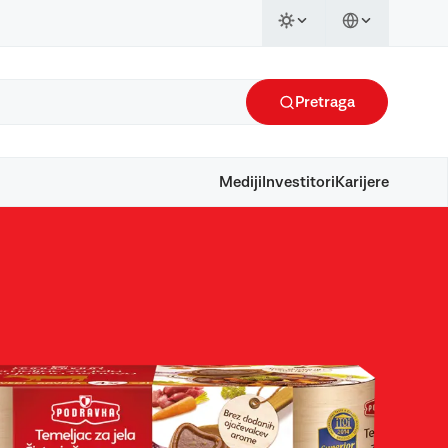
Pretraga
Mediji
Investitori
Karijere