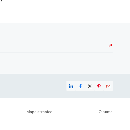
Mapa stranice
O nama
Uvjeti korištenja
Kontaktirajte nas
Zaštita osobnih podataka
Zaštita privatnosti
Izjava o pristupačnosti
Postavke kolačića