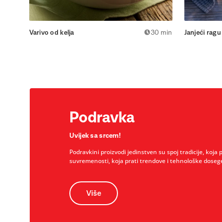
Varivo od kelja
30 min
Janjeći ragu
Podravka
Uvijek sa srcem!
Podravkini proizvodi jedinstven su spoj tradicije, koja 
suvremenosti, koja prati trendove i tehnološke doseg
Više