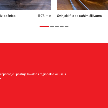
 iz pećnice
75 min
Svinjski file sa suhim šljivama
prepoznaje i poštuje lokalne i regionalne okuse, i
e.