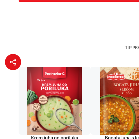
TIP P
Krem juha od poriluka
Bogata juha s 