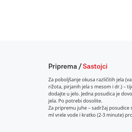
Priprema
/
Sastojci
Za poboljšanje okusa različitih jela (v
rižota, pirjanih jela s mesom i dr.) – 
dodajte u jelo. Jedna posudica je dovo
jela. Po potrebi dosolite.
Za pripremu juhe – sadržaj posudice s
ml vrele vode i kratko (2-3 minute) pr