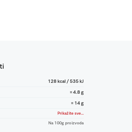
ti
128 kcal / 535 kJ
= 4.8 g
= 14 g
Prikažite sve...
Na 100g proizvoda