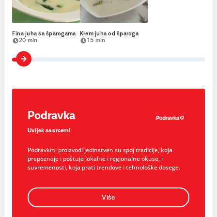
Fina juha sa šparogama
Krem juha od šparoga
20 min
15 min
Podravka
Uvijek sa srcem!
Podravkini proizvodi jedinstven su spoj tradicije, koja
prepoznaje i poštuje lokalne i regionalne okuse, i
suvremenosti, koja prati trendove i tehnološke dosege.
Više