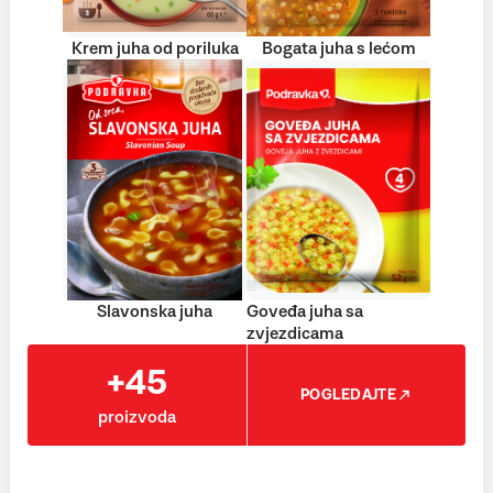
Krem juha od poriluka
Bogata juha s lećom
Slavonska juha
Goveđa juha sa
zvjezdicama
+45
POGLEDAJTE
proizvoda