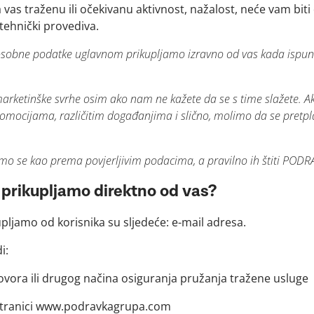
 vas traženu ili očekivanu aktivnost, nažalost, neće vam biti
tehnički provediva.
obne podatke uglavnom prikupljamo izravno od vas kada ispunite
rketinške svrhe osim ako nam ne kažete da se s time slažete. Ak
omocijama, različitim događanjima i slično, molimo da se pretpl
se kao prema povjerljivim podacima, a pravilno ih štiti
PODR
u prikupljamo direktno od vas?
pljamo od korisnika su sljedeće: e-mail adresa.
i:
ora ili drugog načina osiguranja pružanja tražene usluge
tranici www.podravkagrupa.com