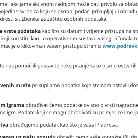
ima i akcijama aktivnom radnjom može dati privolu za obra
edine svrhe za koju se osobni podaci prikupljaju i obrađuj
dresu službenika za zaštitu osobnih podataka,
e vrste podataka
kao što su datum i vrijeme pristupa na st
koji koristite kao i o operativnom sustavu vašeg računala te v
macije o klikovima i vašem pristupu stranici
www.podravk
ite nas pomoć ili postavite neko pitanje kako bismo ostvari
tvenih mreža
prikupljamo podatke koje ste nam ostavili dos
im igrama
obrađivat ćemo podatke ovisno o vrsti nagradn
ne igre. Podatci koji se mogu obrađivati su primjerice ime, 
stva
obrađujemo podatak kao što je vaša IP adresa,
 vezan uz našu ponudu
obradit ćemo vaše kontakte i/ili d