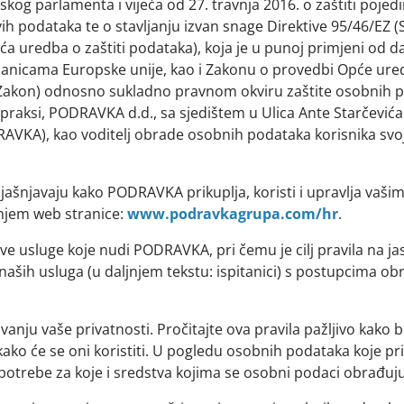
og parlamenta i vijeća od 27. travnja 2016. o zaštiti poje
 podataka te o stavljanju izvan snage Direktive 95/46/EZ (Sl
Opća uredba o zaštiti podataka), koja je u punoj primjeni od 
članicama Europske unije, kao i Zakonu o provedbi Opće ure
: Zakon) odnosno sukladno pravnom okviru zaštite osobnih p
 praksi, PODRAVKA d.d., sa sjedištem u Ulica Ante Starčevića
VKA), kao voditelj obrade osobnih podataka korisnika svojih
objašnjavaju kako PODRAVKA prikuplja, koristi i upravlja va
enjem web stranice:
www.podravkagrupa.com/hr
.
sve usluge koje nudi PODRAVKA, pri čemu je cilj pravila na j
e naših usluga (u daljnjem tekstu: ispitanici) s postupcima o
anju vaše privatnosti. Pročitajte ova pravila pažljivo kako b
ko će se oni koristiti. U pogledu osobnih podataka koje pr
potrebe za koje i sredstva kojima se osobni podaci obrađuju