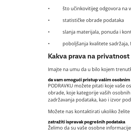
• što učinkovitijeg odgovora na vaš
• statističke obrade podataka
• slanja materijala, ponuda i kont
• poboljšanja kvalitete sadržaja, fu
Kakva prava na privatnost
Imajte na umu da u bilo kojem trenut
da vam omogući pristup vašim osobnim
PODRAVKU možete pitati koje vaše oso
obrade, koje kategorije vaših osobnih 
zadržavanja podataka, kao i izvor pod
Možete nas kontaktirati ukoliko želit
zatražiti ispravak pogrešnih podataka
Želimo da su vaše osobne informacije t