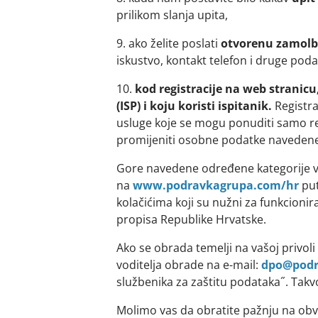
prilikom slanja upita,
9. ako želite poslati
otvorenu zamolb
iskustvo, kontakt telefon i druge pod
10.
kod registracije na web stranicu
(ISP) i koju koristi ispitanik.
Registra
usluge koje se mogu ponuditi samo re
promijeniti osobne podatke navedene ti
Gore navedene određene kategorije va
na
www.podravkagrupa.com/hr
put
kolačićima koji su nužni za funkcionir
propisa Republike Hrvatske.
Ako se obrada temelji na vašoj privol
voditelja obrade na e-mail:
dpo@podr
službenika za zaštitu podataka˝. Takvo
Molimo vas da obratite pažnju na obve