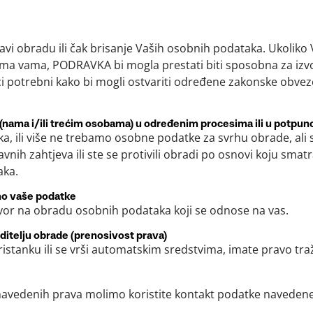
vi obradu ili čak brisanje Vaših osobnih podataka. Ukolik
ma vama, PODRAVKA bi mogla prestati biti sposobna za izv
i potrebni kako bi mogli ostvariti određene zakonske obvez
nama i/ili trećim osobama) u određenim procesima ili u potpuno
aka, ili više ne trebamo osobne podatke za svrhu obrade, ali
ravnih zahtjeva ili ste se protivili obradi po osnovi koju sma
aka.
imo vaše podatke
govor na obradu osobnih podataka koji se odnose na vas.
ditelju obrade (prenosivost prava)
istanku ili se vrši automatskim sredstvima, imate pravo tr
e navedenih prava molimo koristite kontakt podatke navedene