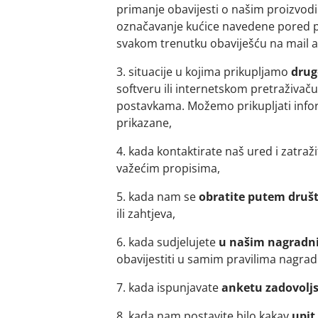
primanje obavijesti o našim proizvod
označavanje kućice navedene pored poj
svakom trenutku obaviješću na mail a
3. situacije u kojima prikupljamo
drug
softveru ili internetskom pretraživaču 
postavkama. Možemo prikupljati infor
prikazane,
4. kada kontaktirate naš ured i zatraž
važećim propisima,
5. kada nam se
obratite putem druš
ili zahtjeva,
6. kada sudjelujete
u našim nagradn
obavijestiti u samim pravilima nagrad
7. kada ispunjavate
anketu zadovolj
8. kada nam postavite bilo kakav
upit