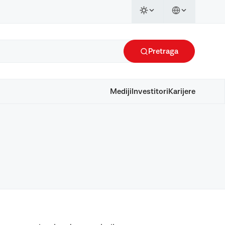
Pretraga
Mediji
Investitori
Karijere