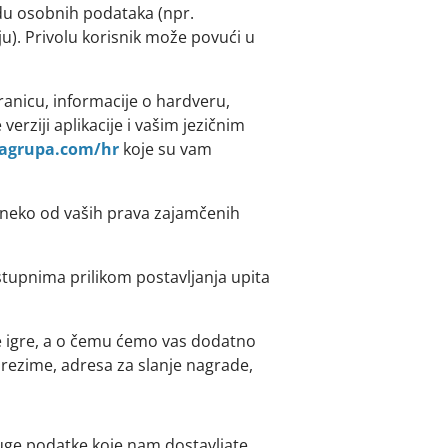
du osobnih podataka (npr.
u). Privolu korisnik može povući u
ranicu, informacije o hardveru,
erziji aplikacije i vašim jezičnim
agrupa.com/hr
koje su vam
li neko od vaših prava zajamčenih
tupnima prilikom postavljanja upita
e igre, a o čemu ćemo vas dodatno
prezime, adresa za slanje nagrade,
ruge podatke koje nam dostavljate