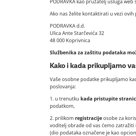
PODRAVKA kao pružatelj usluga web st
Ako nas želite kontaktirati u vezi ovih
PODRAVKA d.d.
Ulica Ante Starčevića 32
48 000 Koprivnica
Službenika za zaštitu podataka mož
Kako i kada prikupljamo v
Vaše osobne podatke prikupljamo kada 
poslovanja:
1. u trenutku
kada pristupite strani
podatkom,
2. prilikom
registracije
osobe za koris
voditelj obrade od vas ćemo zatražiti 
(dio podataka označene je kao opcional