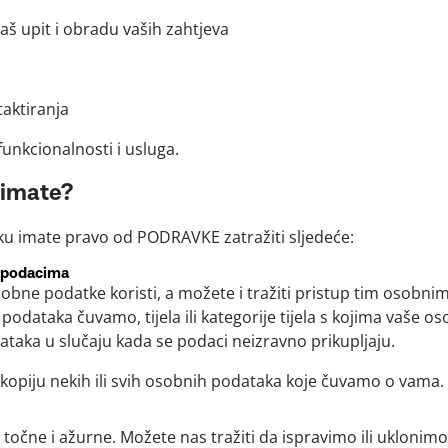
 upit i obradu vaših zahtjeva
aktiranja
nkcionalnosti i usluga.
 imate?
ku imate pravo od PODRAVKE zatražiti sljedeće:
 podacima
bne podatke koristi, a možete i tražiti pristup tim osobni
podataka čuvamo, tijela ili kategorije tijela s kojima vaše o
ataka u slučaju kada se podaci neizravno prikupljaju.
e kopiju nekih ili svih osobnih podataka koje čuvamo o vama.
očne i ažurne. Možete nas tražiti da ispravimo ili uklonimo 