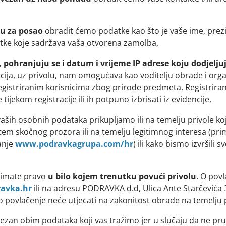
u za posao
obradit ćemo podatke kao što je vaše ime, prez
atke koje sadržava vaša otvorena zamolba,
, pohranjuju se i datum i vrijeme IP adrese koju dodjelju
cija, uz privolu, nam omogućava kao voditelju obrade i org
gistriranim korisnicima zbog prirode predmeta. Registrira
jekom registracije ili ih potpuno izbrisati iz evidencije,
ših osobnih podataka prikupljamo ili na temelju privole koj
em skočnog prozora ili na temelju legitimnog interesa (prim
anje
www.podravkagrupa.com/hr
) ili kako bismo izvršili 
i imate pravo
u bilo kojem trenutku povući privolu
. O povl
avka.hr
ili na adresu PODRAVKA d.d, Ulica Ante Starčevića 
 povlačenje neće utjecati na zakonitost obrade na temelju p
zan obim podataka koji vas tražimo jer u slučaju da ne pruž