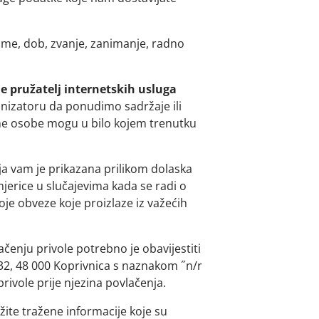
ime, dob, zvanje, zanimanje, radno
je pružatelj internetskih usluga
anizatoru da ponudimo sadržaje ili
ne osobe mogu u bilo kojem trenutku
a vam je prikazana prilikom dolaska
jerice u slučajevima kada se radi o
svoje obveze koje proizlaze iz važećih
ačenju privole potrebno je obavijestiti
32, 48 000 Koprivnica s naznakom ˝n/r
rivole prije njezina povlačenja.
ite tražene informacije koje su