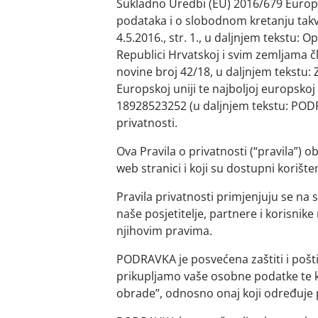
Sukladno Uredbi (EU) 2016/679 Europsk
podataka i o slobodnom kretanju takvih
4.5.2016., str. 1., u daljnjem tekstu: 
Republici Hrvatskoj i svim zemljama 
novine broj 42/18, u daljnjem tekstu
Europskoj uniji te najboljoj europskoj
18928523252 (u daljnjem tekstu: PODRA
privatnosti.
Ova Pravila o privatnosti (“pravila”) 
web stranici i koji su dostupni korišt
Pravila privatnosti primjenjuju se na 
naše posjetitelje, partnere i korisnik
njihovim pravima.
PODRAVKA je posvećena zaštiti i poštiv
prikupljamo vaše osobne podatke te ka
obrade”, odnosno onaj koji određuje 