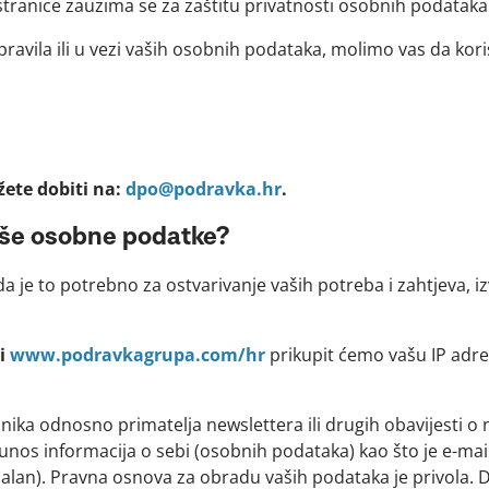
ranice zauzima se za zaštitu privatnosti osobnih podataka
 pravila ili u vezi vaših osobnih podataka, molimo vas da kor
ete dobiti na:
dpo@podravka.hr
.
aše osobne podatke?
je to potrebno za ostvarivanje vaših potreba i zahtjeva, iz
ci
www.podravkagrupa.com/hr
prikupit ćemo vašu IP adre
nika odnosno primatelja newslettera ili drugih obavijesti o
unos informacija o sebi (osobnih podataka) kao što je e-mail
an). Pravna osnova za obradu vaših podataka je privola. Dakl