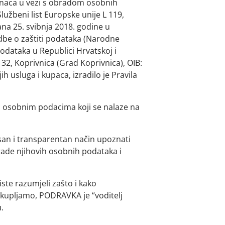
dinaca u vezi s obradom osobnih
užbeni list Europske unije L 119,
dana 25. svibnja 2018. godine u
dbe o zaštiti podataka (Narodne
odataka u Republici Hrvatskoj i
 32, Koprivnica (Grad Koprivnica), OIB:
 usluga i kupaca, izradilo je Pravila
šim osobnim podacima koji se nalaze na
asan i transparentan način upoznati
brade njihovih osobnih podataka i
iste razumjeli zašto i kako
ikupljamo, PODRAVKA je “voditelj
.