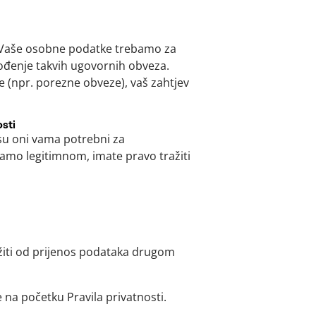
o Vaše osobne podatke trebamo za
ođenje takvih ugovornih obveza.
e (npr. porezne obveze), vaš zahtjev
sti
 su oni vama potrebni za
tramo legitimnom, imate pravo tražiti
ažiti od prijenos podataka drugom
 na početku Pravila privatnosti.