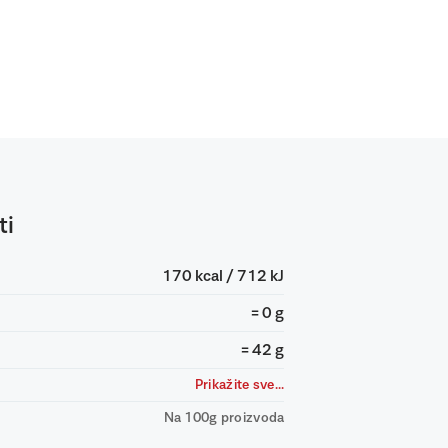
ti
170 kcal / 712 kJ
= 0 g
= 42 g
Prikažite sve...
Na 100g proizvoda