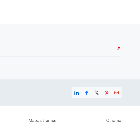
Mapa stranice
O nama
Uvjeti korištenja
Kontaktirajte nas
Zaštita osobnih podataka
Zaštita privatnosti
Izjava o pristupačnosti
Postavke kolačića