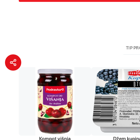
TIP P
Kompot višnja
Džem kupin