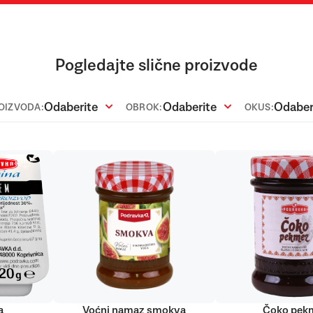
Pogledajte slične proizvode
Odaberite
Odaberite
Odaber
ROIZVODA:
OBROK:
OKUS:
a
Voćni namaz smokva
Čoko pek