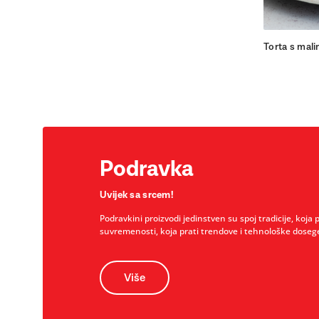
Torta s mal
Podravka
Uvijek sa srcem!
Podravkini proizvodi jedinstven su spoj tradicije, koja 
suvremenosti, koja prati trendove i tehnološke doseg
Više