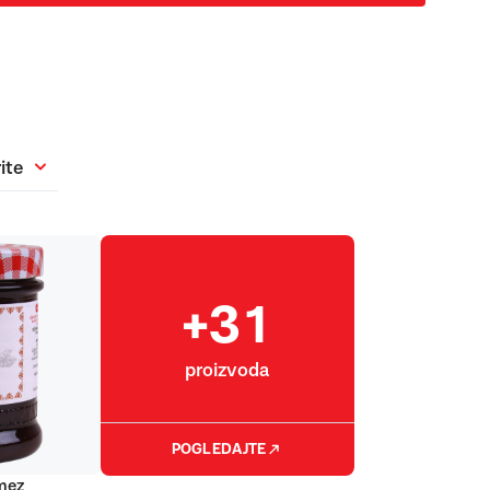
ite
+31
proizvoda
POGLEDAJTE
mez