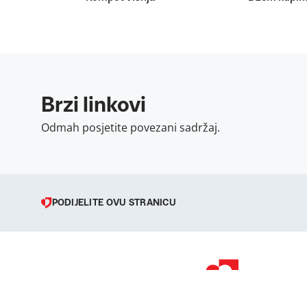
Brzi linkovi
Odmah posjetite povezani sadržaj.
PODIJELITE OVU STRANICU
© 1998 – 2026 
Podravka je regi