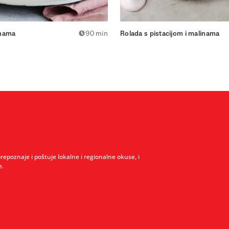
inama
90 min
Rolada s pistacijom i malinama
prepoznaje i poštuje lokalne i regionalne okuse, i
e.