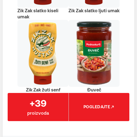
Zik Zak slatko kiseli
Zik Zak slatko ljuti umak
umak
Zik Zak žuti senf
Đuveč
+39
POGLEDAJTE
proizvoda