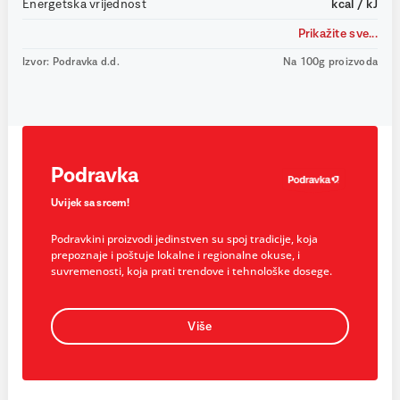
Energetska vrijednost
kcal / kJ
Prikažite sve...
Izvor: Podravka d.d.
Na 100g proizvoda
Podravka
Uvijek sa srcem!
Podravkini proizvodi jedinstven su spoj tradicije, koja
prepoznaje i poštuje lokalne i regionalne okuse, i
suvremenosti, koja prati trendove i tehnološke dosege.
Više