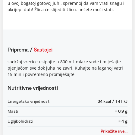
u ovoj bogatoj gotovoj juhi, spremnoj da vam vrati snagu i
okrijepi duh! Žlica će slijediti žlicu: nećete moći stati.
Priprema
/
Sastojci
sadržaj vrećice usipajte u 800 mL mlake vode i miješajte
pjenjačom sve dok juha ne zavri. Kuhajte na laganoj vatri
15 min i povremeno promiješajte.
Nutritivne vrijednosti
Energetska vrijednost
34 kcal / 141 kJ
Masti
= 0.9 g
Ugljikohidrati
= 4 g
Prikažite sve...