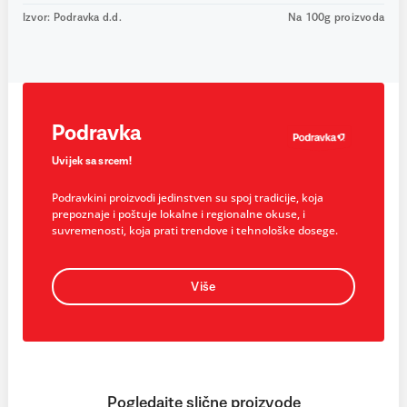
Izvor: Podravka d.d.
Na 100g proizvoda
Podravka
Uvijek sa srcem!
Podravkini proizvodi jedinstven su spoj tradicije, koja
prepoznaje i poštuje lokalne i regionalne okuse, i
suvremenosti, koja prati trendove i tehnološke dosege.
Više
Pogledajte slične proizvode