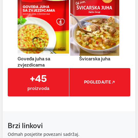
Goveđa juha sa
Švicarska juha
zvjezdicama
+45
POGLEDAJTE
proizvoda
Brzi linkovi
Odmah posjetite povezani sadržaj.