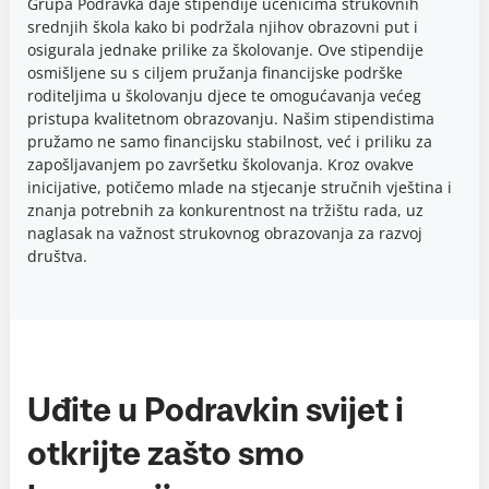
Grupa Podravka daje stipendije učenicima strukovnih
srednjih škola kako bi podržala njihov obrazovni put i
osigurala jednake prilike za školovanje. Ove stipendije
osmišljene su s ciljem pružanja financijske podrške
roditeljima u školovanju djece te omogućavanja većeg
pristupa kvalitetnom obrazovanju. Našim stipendistima
pružamo ne samo financijsku stabilnost, već i priliku za
zapošljavanjem po završetku školovanja. Kroz ovakve
inicijative, potičemo mlade na stjecanje stručnih vještina i
znanja potrebnih za konkurentnost na tržištu rada, uz
naglasak na važnost strukovnog obrazovanja za razvoj
društva.
Uđite u Podravkin svijet i
otkrijte zašto smo