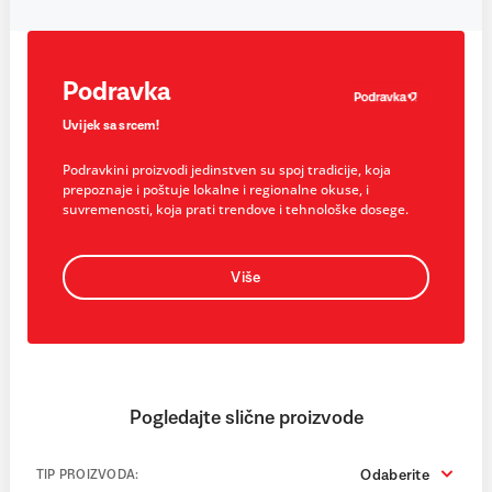
Podravka
Uvijek sa srcem!
Podravkini proizvodi jedinstven su spoj tradicije, koja
prepoznaje i poštuje lokalne i regionalne okuse, i
suvremenosti, koja prati trendove i tehnološke dosege.
Više
Pogledajte slične proizvode
Odaberite
TIP PROIZVODA: