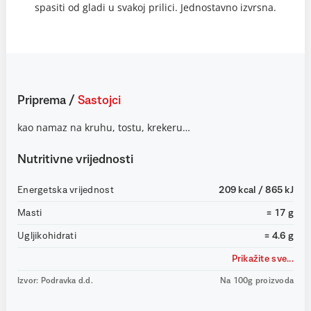
spasiti od gladi u svakoj prilici. Jednostavno izvrsna.
Priprema
/
Sastojci
kao namaz na kruhu, tostu, krekeru…
Nutritivne vrijednosti
Energetska vrijednost
209 kcal / 865 kJ
Masti
= 17 g
Ugljikohidrati
= 4.6 g
Prikažite sve...
Izvor: Podravka d.d.
Na 100g proizvoda