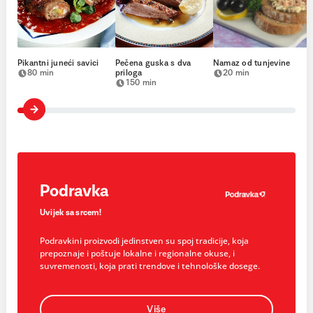
Pikantni juneći savici
Pečena guska s dva
Namaz od tunjevine
80 min
priloga
20 min
150 min
Podravka
Uvijek sa srcem!
Podravkini proizvodi jedinstven su spoj tradicije, koja
prepoznaje i poštuje lokalne i regionalne okuse, i
suvremenosti, koja prati trendove i tehnološke dosege.
Više