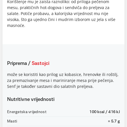
Korištenje mu je zaista raznoliko: od priloga pečenom
mesu, praktičnih hot-dogova i sendviča do preljeva za
salate. Potiče probavu, a kalorijska vrijednost mu nije
visoka, što ga ujedno čini i mudrim izborom uz jela s više
masnoće.
Priprema
/
Sastojci
može se koristiti kao prilog uz kobasice, hrenovke ili roštilj,
za premazivanje mesa i mariniranje mesa prije pečenja.
Senf je također sastavni dio salatnih preljeva.
Nutritivne vrijednosti
Energetska vrijednost
100 kcal / 416 kJ
Masti
= 5.7 g