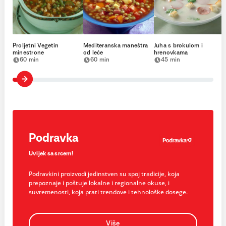
Proljetni Vegetin
Mediteranska maneštra
Juha s brokulom i
minestrone
od leće
hrenovkama
60 min
60 min
45 min
Podravka
Uvijek sa srcem!
Podravkini proizvodi jedinstven su spoj tradicije, koja
prepoznaje i poštuje lokalne i regionalne okuse, i
suvremenosti, koja prati trendove i tehnološke dosege.
Više