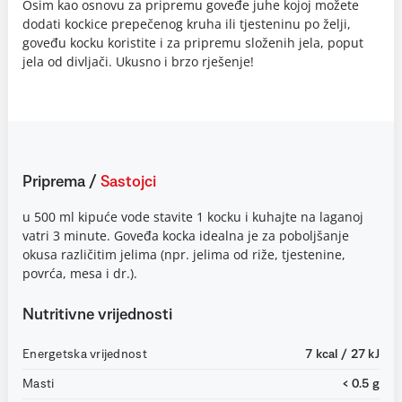
Osim kao osnovu za pripremu goveđe juhe kojoj možete
dodati kockice prepečenog kruha ili tjesteninu po želji,
goveđu kocku koristite i za pripremu složenih jela, poput
jela od divljači. Ukusno i brzo rješenje!
Priprema
/
Sastojci
u 500 ml kipuće vode stavite 1 kocku i kuhajte na laganoj
vatri 3 minute. Goveđa kocka idealna je za poboljšanje
okusa različitim jelima (npr. jelima od riže, tjestenine,
povrća, mesa i dr.).
Nutritivne vrijednosti
Energetska vrijednost
7 kcal / 27 kJ
Masti
< 0.5 g