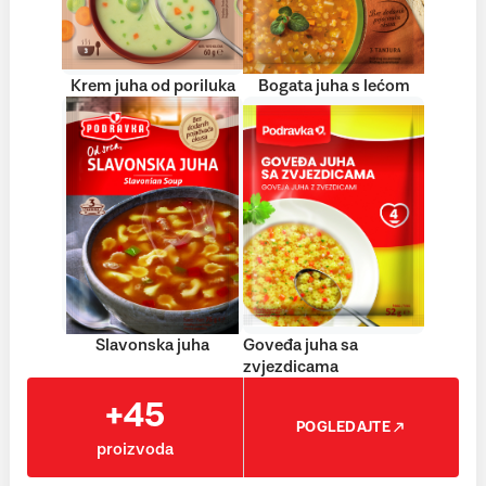
Krem juha od poriluka
Bogata juha s lećom
Slavonska juha
Goveđa juha sa
zvjezdicama
+45
POGLEDAJTE
proizvoda