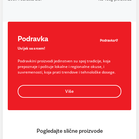
Podravka
Uvijek sa srcem!
Podravkini proizvodi jedinstven su spoj tradicije, koja
prepoznaje i poštuje lokalne i regionalne okuse, i
suvremenosti, koja prati trendove i tehnološke dosege.
Više
Pogledajte slične proizvode