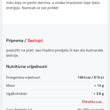
notu koja se pamti danima, a visoka hranjivost daje tijelu
energiju. Narezak za sve prilike!
Priprema
/
Sastojci
poslužiti na plati, kao hladno predjelo ili kao dio kulinarske
delicije.
Nutritivne vrijednosti
Energetska vrijednost
196 kcal / 815 kJ
Masti
= 14 g
Ugljikohidrati
= 3.8 g
Prikažite sve...
Izvor: Podravka d.d.
Na 100g proizvoda