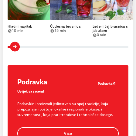
Hladni napitak
Čudesna brusnica
Ledeni čaj brusnica s
10 min
15 min
jabukom
0 min
Podravka
Uvijek sa srcem!
Podravkini proizvodi jedinstven su spoj tradicije, koja
prepoznaje i poštuje lokalne i regionalne okuse, i
suvremenosti, koja prati trendove i tehnološke dosege.
Više