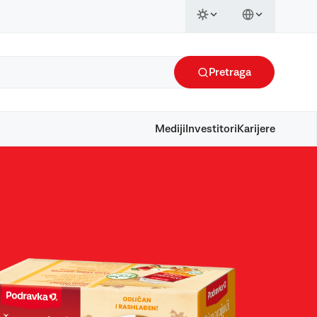
Pretraga
Mediji
Investitori
Karijere