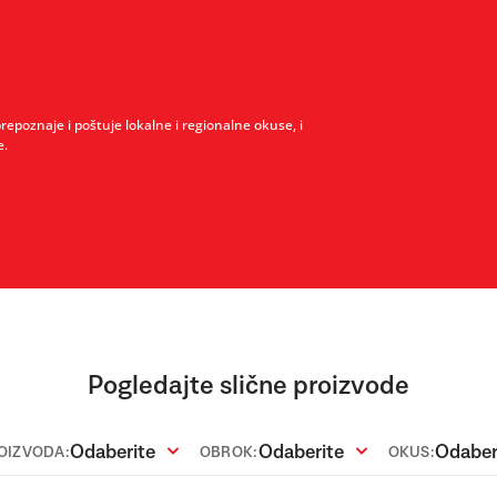
prepoznaje i poštuje lokalne i regionalne okuse, i
e.
Pogledajte slične proizvode
Odaberite
Odaberite
Odaber
ROIZVODA:
OBROK:
OKUS: