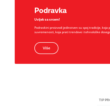
Podravka
Uvijek sa srcem!
Podravkini proizvodi jedinstven su spoj tradicije, koja 
suvremenosti, koja prati trendove i tehnološke doseg
Više
TIP P