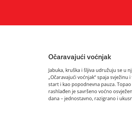
Očaravajući voćnjak
Jabuka, kruška i šljiva udružuju se u 
„Očaravajući voćnjak“ spaja svježinu i
start i kao popodnevna pauza. Topao 
rashlađen je savršeno voćno osvježen
dana – jednostavno, razigrano i ukusn