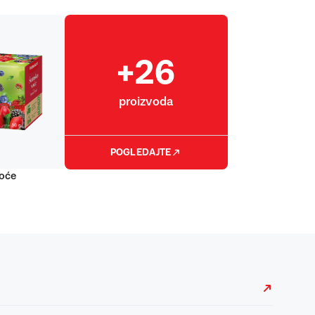
+26
proizvoda
POGLEDAJTE
oće