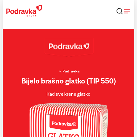
Skip
to
content
Podravka
Bijelo brašno glatko (TIP 550)
Kad sve krene glatko