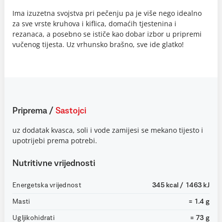
Ima izuzetna svojstva pri pečenju pa je više nego idealno
za sve vrste kruhova i kiflica, domaćih tjestenina i
rezanaca, a posebno se ističe kao dobar izbor u pripremi
vučenog tijesta. Uz vrhunsko brašno, sve ide glatko!
Priprema
/
Sastojci
uz dodatak kvasca, soli i vode zamijesi se mekano tijesto i
upotrijebi prema potrebi.
Nutritivne vrijednosti
Energetska vrijednost
345 kcal / 1463 kJ
Masti
= 1.4 g
Ugljikohidrati
= 73 g