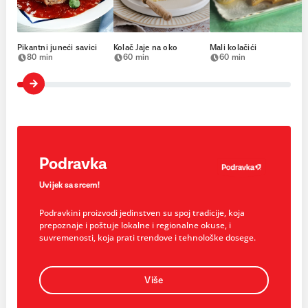
Pikantni juneći savici
Kolač Jaje na oko
Mali kolačići
80 min
60 min
60 min
Podravka
Uvijek sa srcem!
Podravkini proizvodi jedinstven su spoj tradicije, koja
prepoznaje i poštuje lokalne i regionalne okuse, i
suvremenosti, koja prati trendove i tehnološke dosege.
Više