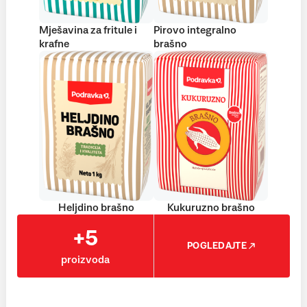
Mješavina za fritule i
Pirovo integralno
krafne
brašno
Heljdino brašno
Kukuruzno brašno
+5
POGLEDAJTE
proizvoda