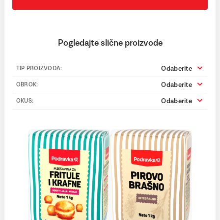
Pogledajte slične proizvode
Odaberite
TIP PROIZVODA:
Odaberite
OBROK:
Odaberite
OKUS: