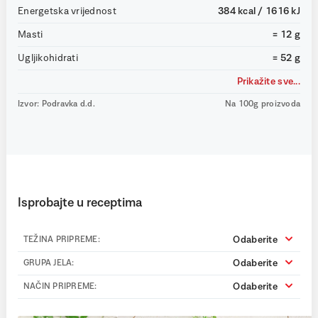
Energetska vrijednost
384 kcal / 1616 kJ
Masti
= 12 g
Ugljikohidrati
= 52 g
Prikažite sve...
Izvor: Podravka d.d.
Na 100g proizvoda
Isprobajte u receptima
Odaberite
TEŽINA PRIPREME:
Odaberite
GRUPA JELA:
Odaberite
NAČIN PRIPREME: