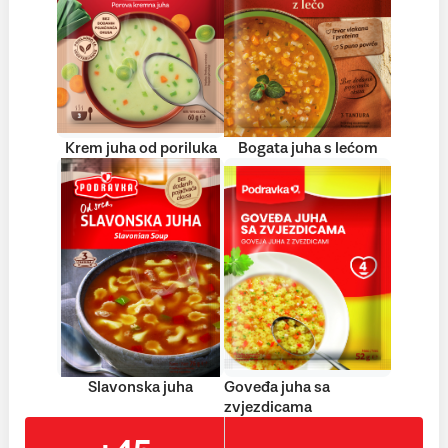
Krem juha od poriluka
Bogata juha s lećom
Slavonska juha
Goveđa juha sa
zvjezdicama