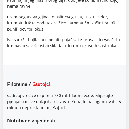
kapi najfinijeg maslinovog ulja, dobijete kombinaciju kojoj
nema ravne.
Osim bogatstva gljiva i maslinovog ulja, tu su i celer,
krumpir, luk te dodatak rajčice i aromatični začini za još
puniji povrtni okus.
Ne sadrži bojila, arome niti pojačivače okusa – tu vas čeka
kremasto savršenstvo sklada prirodno ukusnih sastojaka!
Priprema
/
Sastojci
sadržaj vrećice uspite u 750 mL hladne vode. Miješajte
pjenjačom sve dok juha ne zavri. Kuhajte na laganoj vatri 5
minuta neprestano miješajući.
Nutritivne vrijednosti