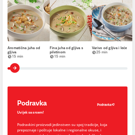
Aromatična juha od
Fina juha od gljiva s
Varivo od gljiva i leće
gljiva
piletinom
25 min
15 min
15 min
Podravka
Uvijek sa srcem!
Podravkini proizvodi jedinstven su spoj tradicije, koja
prepoznaje i poštuje lokalne i regionalne okuse, i