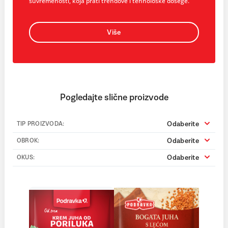
suvremenosti, koja prati trendove i tehnološke dosege.
Više
Pogledajte slične proizvode
Odaberite
TIP PROIZVODA:
Odaberite
OBROK:
Odaberite
OKUS: