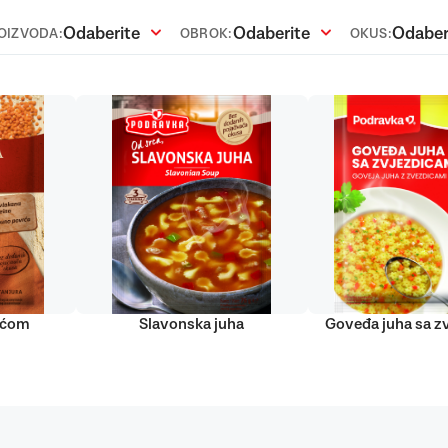
Odaberite
Odaberite
Odaber
ROIZVODA:
OBROK:
OKUS:
lećom
Slavonska juha
Goveđa juha sa z