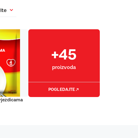
ite
+45
proizvoda
POGLEDAJTE
vjezdicama