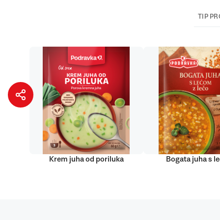
TIP P
Krem juha od poriluka
Bogata juha s 