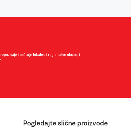
prepoznaje i poštuje lokalne i regionalne okuse, i
e.
Pogledajte slične proizvode