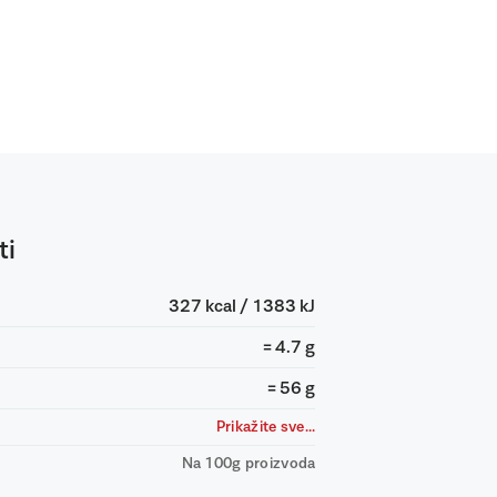
ti
327 kcal / 1383 kJ
= 4.7 g
= 56 g
Prikažite sve...
Na 100g proizvoda