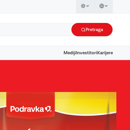
Pretraga
Mediji
Investitori
Karijere