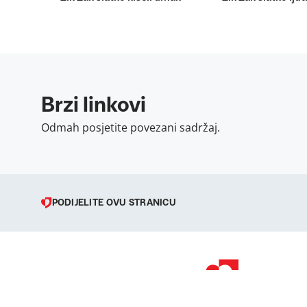
Brzi linkovi
Odmah posjetite povezani sadržaj.
PODIJELITE OVU STRANICU
© 1998 – 2026 
Podravka je regi