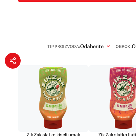
Odaberite
O
TIP PROIZVODA:
OBROK:
Zik Zak slatko kiseli umak
Zik Zak slatko lju