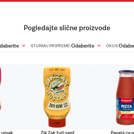
Pogledajte slične proizvode
daberite
Odaberite
Odabe
STUPANJ PRIPREME:
OKUS:
ti umak
Zik Zak žuti senf
Pasata za 