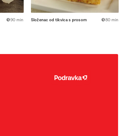
90 min
Složenac od tikvica s prosom
80 min
Zapeč