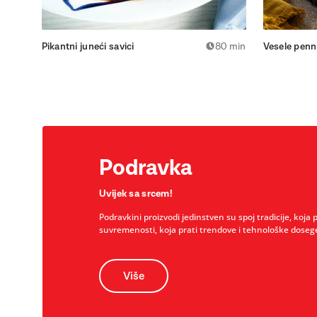
Pikantni juneći savici
80 min
Vesele penn
Podravka
Uvijek sa srcem!
Podravkini proizvodi jedinstven su spoj tradicije, koja 
suvremenosti, koja prati trendove i tehnološke doseg
Više