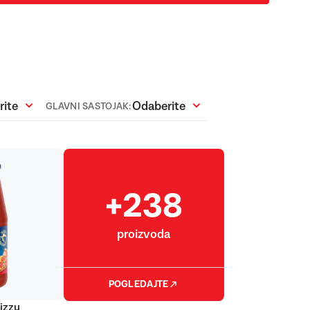
rite
Odaberite
GLAVNI SASTOJAK:
+238
proizvoda
POGLEDAJTE
pizzu