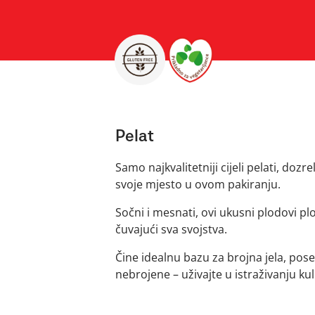
Pelat
Samo najkvalitetniji cijeli pelati, do
svoje mjesto u ovom pakiranju.
Sočni i mesnati, ovi ukusni plodovi p
čuvajući sva svojstva.
Čine idealnu bazu za brojna jela, pose
nebrojene – uživajte u istraživanju kul