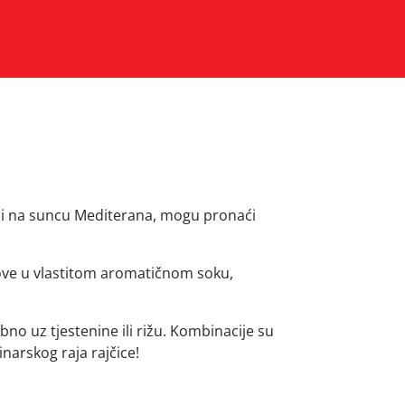
zreli na suncu Mediterana, mogu pronaći
love u vlastitom aromatičnom soku,
bno uz tjestenine ili rižu. Kombinacije su
inarskog raja rajčice!