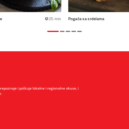
e
25 min
Pogača sa srdelama
prepoznaje i poštuje lokalne i regionalne okuse, i
e.