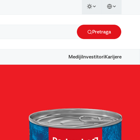
Pretraga
Mediji
Investitori
Karijere