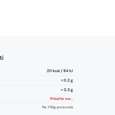
ti
20 kcal / 84 kJ
= 0.2 g
= 3.3 g
Prikažite sve...
Na 100g proizvoda