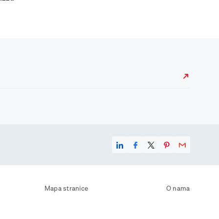
Mapa stranice
O nama
Uvjeti korištenja
Kontaktirajte nas
Zaštita osobnih podataka
Zaštita privatnosti
Izjava o pristupačnosti
Postavke kolačića