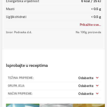
Energetska vrijednost
6 kcal / 25 kJ
Masti
< 0.5 g
Ugljikohidrati
< 0.5 g
Prikažite sve...
Izvor: Podravka d.d.
Na 100g proizvoda
Isprobajte u receptima
Odaberite
TEŽINA PRIPREME:
Odaberite
GRUPA JELA:
Odaberite
NAČIN PRIPREME: