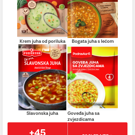
Krem juha od poriluka
Bogata juha s lećom
Slavonska juha
Goveđa juha sa
zvjezdicama
+45