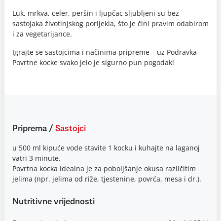
Luk, mrkva, celer, peršin i ljupčac sljubljeni su bez
sastojaka životinjskog porijekla, što je čini pravim odabirom
i za vegetarijance.
Igrajte se sastojcima i načinima pripreme – uz Podravka
Povrtne kocke svako jelo je sigurno pun pogodak!
Priprema
/
Sastojci
u 500 ml kipuće vode stavite 1 kocku i kuhajte na laganoj
vatri 3 minute.
Povrtna kocka idealna je za poboljšanje okusa različitim
jelima (npr. jelima od riže, tjestenine, povrća, mesa i dr.).
Nutritivne vrijednosti