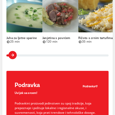
Juha za ljetne sparine
Janjetina s povrćem
Rižoto s crnim tartufima
25 min
120 min
35 min
Podravka
Uvijek sa srcem!
Podravkini proizvodi jedinstven su spoj tradicije, koja
prepoznaje i poštuje lokalne i regionalne okuse, i
suvremenosti, koja prati trendove i tehnološke dosege.