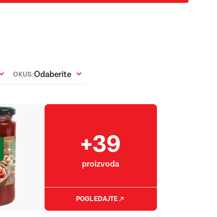
Odaberite
OKUS:
+39
proizvoda
POGLEDAJTE