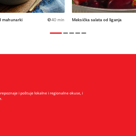
d mahunarki
40 min
Meksička salata od liganja
prepoznaje i poštuje lokalne i regionalne okuse, i
e.