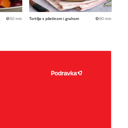
50 min
Tortilje s piletinom i grahom
60 min
Salat