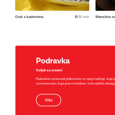
Grah s bademima
30 min
Maneštra o
Podravka
Uvijek sa srcem!
Podravkini proizvodi jedinstven su spoj tradicije, koja 
suvremenosti, koja prati trendove i tehnološke doseg
Više