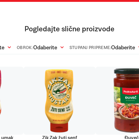
Pogledajte slične proizvode
te
Odaberite
Odaberite
OBROK:
STUPANJ PRIPREME:
ti umak
Zik Zak žuti senf
Đuveč