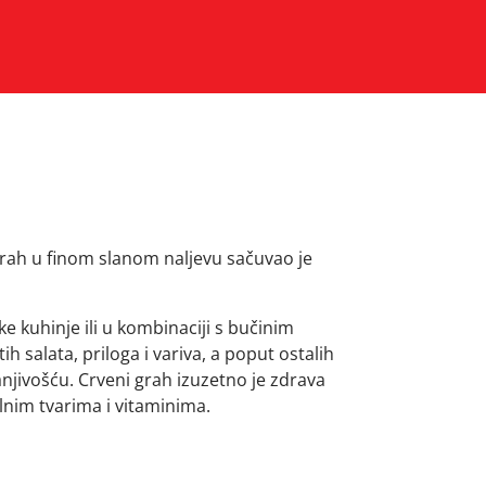
rah u finom slanom naljevu sačuvao je
ke kuhinje ili u kombinaciji s bučinim
h salata, priloga i variva, a poput ostalih
anjivošću. Crveni grah izuzetno je zdrava
nim tvarima i vitaminima.