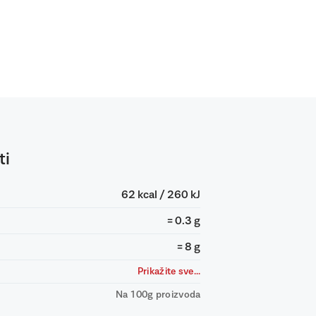
ti
62 kcal / 260 kJ
= 0.3 g
= 8 g
Prikažite sve...
Na 100g proizvoda