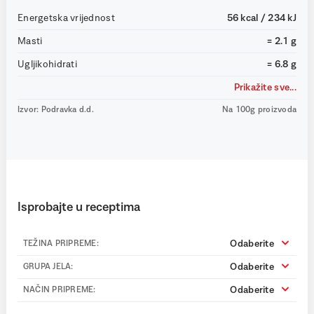
Energetska vrijednost
56 kcal / 234 kJ
Masti
= 2.1 g
Ugljikohidrati
= 6.8 g
Prikažite sve...
Izvor: Podravka d.d.
Na 100g proizvoda
Isprobajte u receptima
Odaberite
TEŽINA PRIPREME:
Odaberite
GRUPA JELA:
Odaberite
NAČIN PRIPREME: