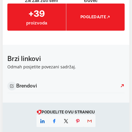
Zik Zak žuti senf
Đuveč
+39
POGLEDAJTE
proizvoda
Brzi linkovi
Odmah posjetite povezani sadržaj.
Brendovi
PODIJELITE OVU STRANICU