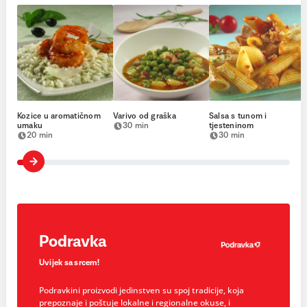
Kozice u aromatičnom
Varivo od graška
Salsa s tunom i
umaku
30 min
tjesteninom
20 min
30 min
Podravka
Uvijek sa srcem!
Podravkini proizvodi jedinstven su spoj tradicije, koja
prepoznaje i poštuje lokalne i regionalne okuse, i