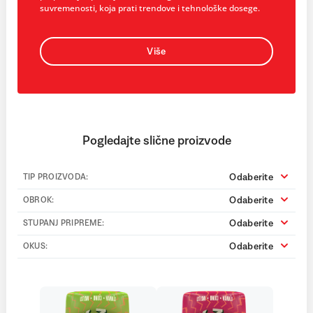
suvremenosti, koja prati trendove i tehnološke dosege.
Više
Pogledajte slične proizvode
Odaberite
TIP PROIZVODA:
Odaberite
OBROK:
Odaberite
STUPANJ PRIPREME:
Odaberite
OKUS: