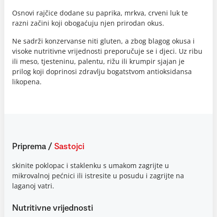
Osnovi rajčice dodane su paprika, mrkva, crveni luk te
razni začini koji obogaćuju njen prirodan okus.
Ne sadrži konzervanse niti gluten, a zbog blagog okusa i
visoke nutritivne vrijednosti preporučuje se i djeci. Uz ribu
ili meso, tjesteninu, palentu, rižu ili krumpir sjajan je
prilog koji doprinosi zdravlju bogatstvom antioksidansa
likopena.
Priprema
/
Sastojci
skinite poklopac i staklenku s umakom zagrijte u
mikrovalnoj pećnici ili istresite u posudu i zagrijte na
laganoj vatri.
Nutritivne vrijednosti