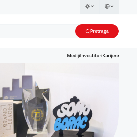
Pretraga
Mediji
Investitori
Karijere