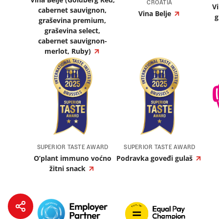
CROATIA
V
cabernet sauvignon,
Vina Belje
g
graševina premium,
graševina select,
cabernet sauvignon-
merlot, Ruby)
SUPERIOR TASTE AWARD
SUPERIOR TASTE AWARD
O’plant immuno voćno
Podravka goveđi gulaš
žitni snack