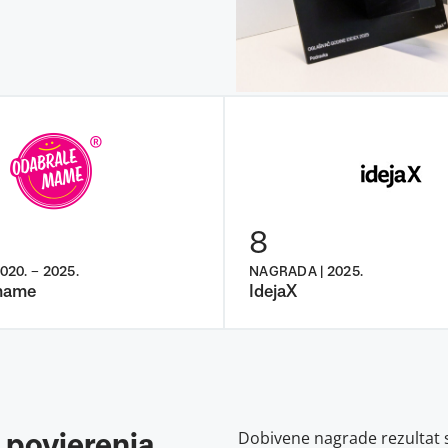
8
20. – 2025.
NAGRADA | 2025.
mame
IdejaX
Dobivene nagrade rezultat s
i povjerenja