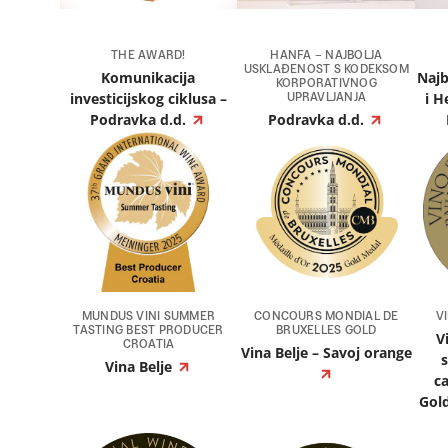
THE AWARD!
HANFA – NAJBOLJA
USKLAĐENOST S KODEKSOM
Komunikacija
Najb
KORPORATIVNOG
investicijskog ciklusa –
i H
UPRAVLJANJA
Podravka d.d.
Podravka d.d.
MUNDUS VINI SUMMER
CONCOURS MONDIAL DE
V
TASTING BEST PRODUCER
BRUXELLES GOLD
V
CROATIA
Vina Belje – Savoj orange
Vina Belje
c
Gold