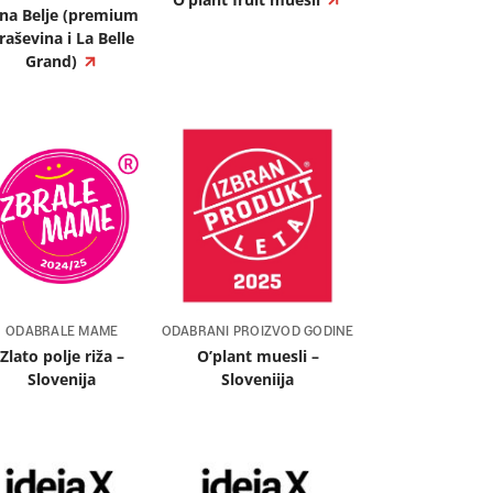
ina Belje (premium
raševina i La Belle
Grand)
ODABRALE MAME
ODABRANI PROIZVOD GODINE
Zlato polje riža –
O’plant muesli –
Slovenija
Sloveniija