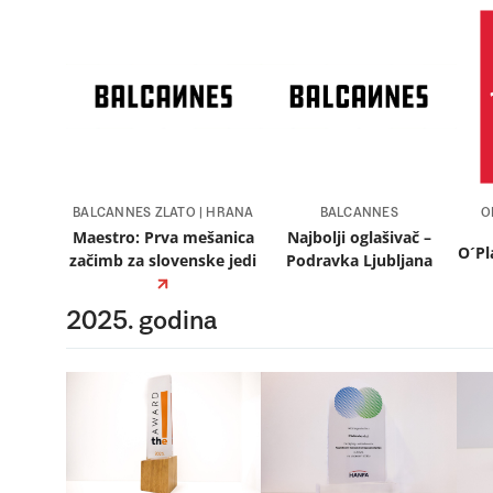
BALCANNES ZLATO | HRANA
BALCANNES
O
Maestro: Prva mešanica
Najbolji oglašivač –
O´Pl
začimb za slovenske jedi
Podravka Ljubljana
2025. godina