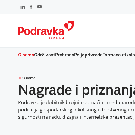
Skip
to
content
O nama
Održivost
Prehrana
Poljoprivreda
Farmaceutika
In
O nama
Nagrade i priznanj
Podravka je dobitnik brojnih domaćih i međunarod
područja gospodarskog, okolišnog i društvenog uči
sigurnosti na radu, dizajna i internetske prezentacij