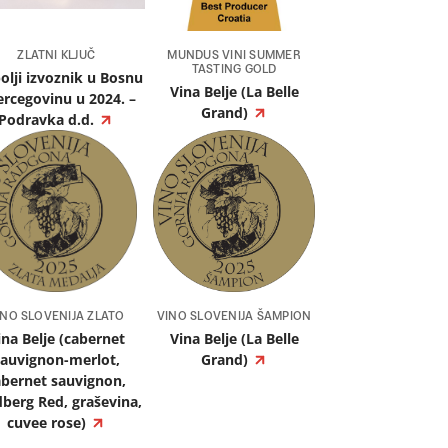
ZLATNI KLJUČ
MUNDUS VINI SUMMER
TASTING GOLD
olji izvoznik u Bosnu
Vina Belje (La Belle
ercegovinu u 2024. –
Grand)
Podravka d.d.
INO SLOVENIJA ZLATO
VINO SLOVENIJA ŠAMPION
ina Belje (cabernet
Vina Belje (La Belle
sauvignon-merlot,
Grand)
abernet sauvignon,
berg Red, graševina,
cuvee rose)