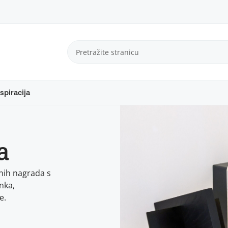
spiracija
a
nih nagrada s
nka,
e.