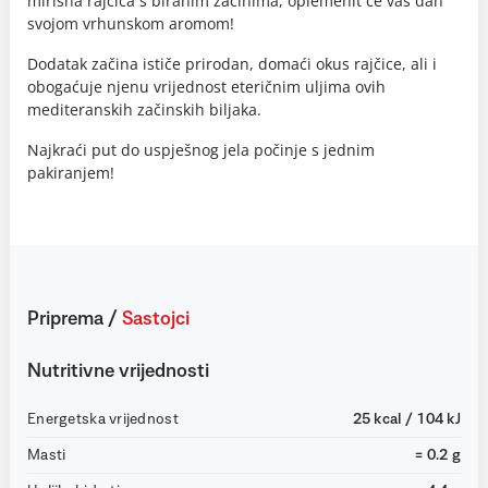
mirisna rajčica s biranim začinima, oplemenit će vaš dan
svojom vrhunskom aromom!
Dodatak začina ističe prirodan, domaći okus rajčice, ali i
obogaćuje njenu vrijednost eteričnim uljima ovih
mediteranskih začinskih biljaka.
Najkraći put do uspješnog jela počinje s jednim
pakiranjem!
Priprema
/
Sastojci
Nutritivne vrijednosti
Energetska vrijednost
25 kcal / 104 kJ
Masti
= 0.2 g