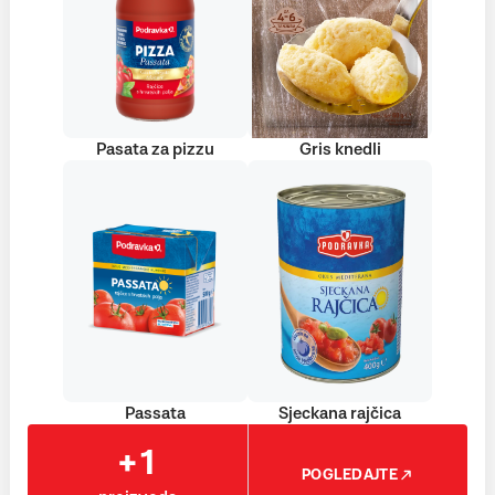
Pasata za pizzu
Gris knedli
Passata
Sjeckana rajčica
+1
POGLEDAJTE