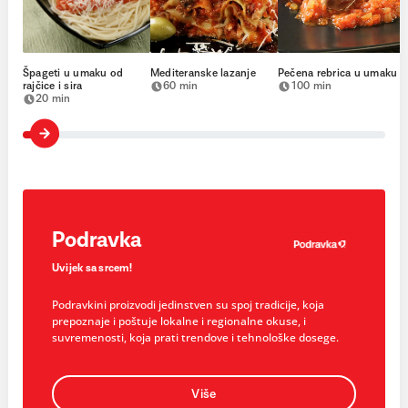
Špageti u umaku od
Mediteranske lazanje
Pečena rebrica u umaku
rajčice i sira
60 min
100 min
20 min
Podravka
Uvijek sa srcem!
Podravkini proizvodi jedinstven su spoj tradicije, koja
prepoznaje i poštuje lokalne i regionalne okuse, i
suvremenosti, koja prati trendove i tehnološke dosege.
Više