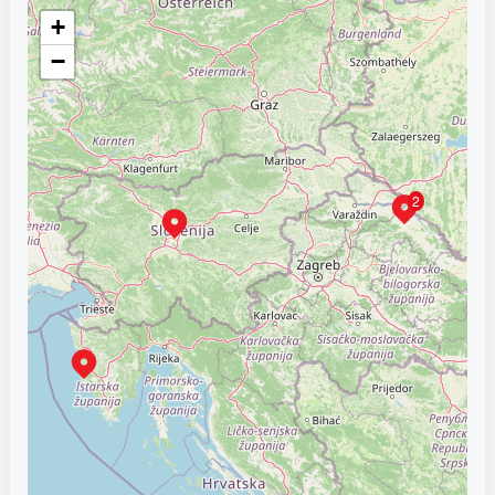
+
−
2