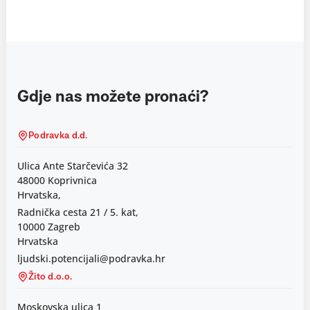
Gdje nas možete pronaći?
Podravka d.d.
Ulica Ante Starčevića 32
48000 Koprivnica
Hrvatska,
Radnička cesta 21 / 5. kat,
10000 Zagreb
Hrvatska
ljudski.potencijali@podravka.hr
Žito d.o.o.
Moskovska ulica 1