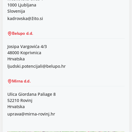
1000 Ljubljana
Slovenija
kadrovska@žito.si
Belupo d.d.
Josipa Vargovića 4/3
48000 Koprivnica
Hrvatska
ljudski.potencijali@belupo.hr
Mirna d.d.
Ulica Giordana Paliage 8
52210 Rovinj
Hrvatska
uprava@mirna-rovinj.hr