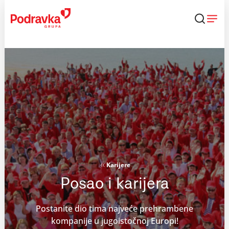
Skip
to
content
Karijere
Posao i karijera
Postanite dio tima najveće prehrambene
kompanije u jugoistočnoj Europi!