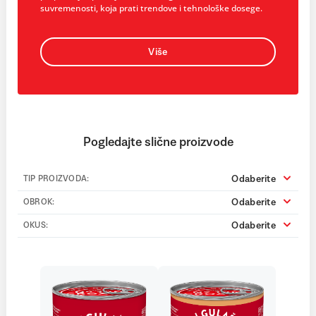
suvremenosti, koja prati trendove i tehnološke dosege.
Više
Pogledajte slične proizvode
Odaberite
TIP PROIZVODA:
Odaberite
OBROK:
Odaberite
OKUS: