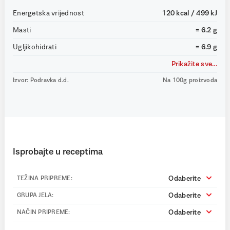
Energetska vrijednost
120 kcal / 499 kJ
Masti
= 6.2 g
Ugljikohidrati
= 6.9 g
Prikažite sve...
Izvor: Podravka d.d.
Na 100g proizvoda
Isprobajte u receptima
Odaberite
TEŽINA PRIPREME:
Odaberite
GRUPA JELA:
Odaberite
NAČIN PRIPREME: