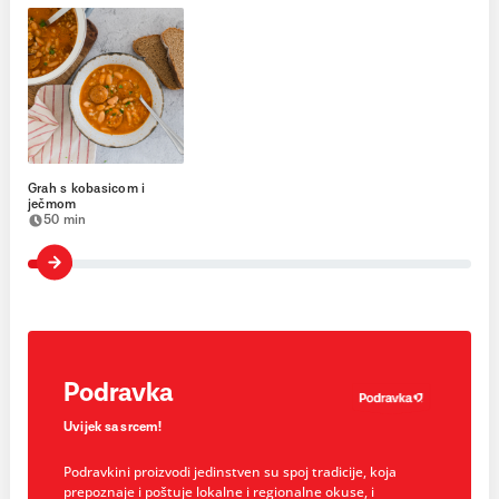
Grah s kobasicom i
ječmom
50 min
Podravka
Uvijek sa srcem!
Podravkini proizvodi jedinstven su spoj tradicije, koja
prepoznaje i poštuje lokalne i regionalne okuse, i