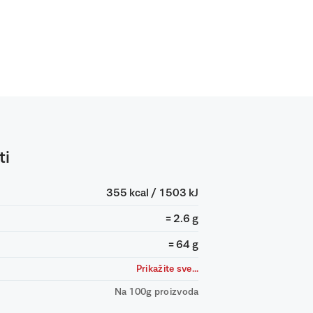
ti
355 kcal / 1503 kJ
= 2.6 g
= 64 g
Prikažite sve...
Na 100g proizvoda