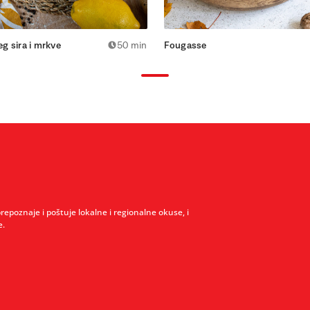
eg sira i mrkve
50 min
Fougasse
prepoznaje i poštuje lokalne i regionalne okuse, i
e.