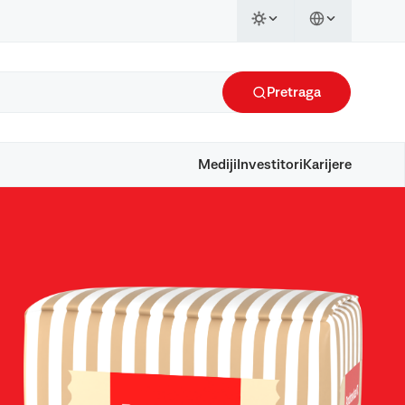
Pretraga
Mediji
Investitori
Karijere