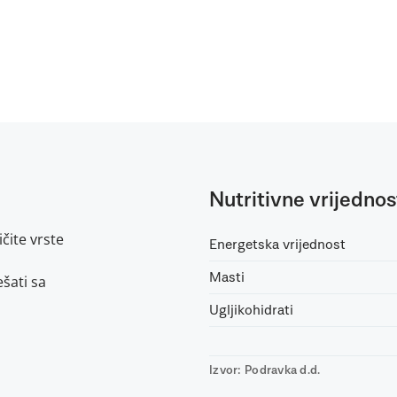
Nutritivne vrijednos
ičite vrste
Energetska vrijednost
Masti
šati sa
Ugljikohidrati
Izvor: Podravka d.d.