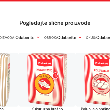
Pogledajte slične proizvode
Odaberite
Odaberite
Odaber
ROIZVODA:
OBROK:
OKUS:
šno
Kukuruzno brašno
Polubijelo brašno