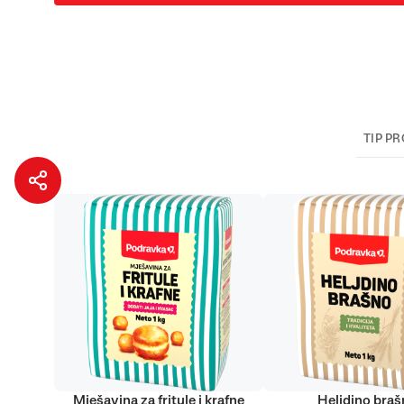
TIP P
Mješavina za fritule i krafne
Heljdino bra