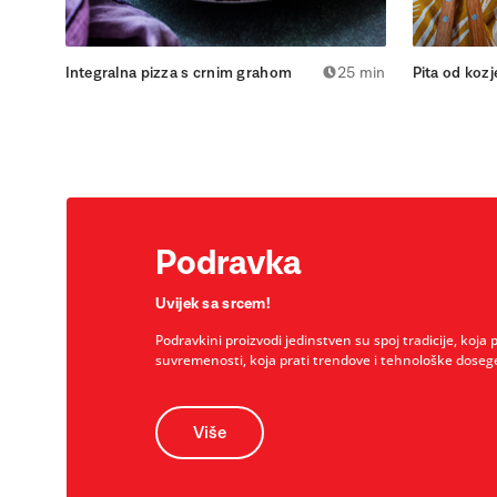
Integralna pizza s crnim grahom
25 min
Pita od kozj
Podravka
Uvijek sa srcem!
Podravkini proizvodi jedinstven su spoj tradicije, koja 
suvremenosti, koja prati trendove i tehnološke doseg
Više