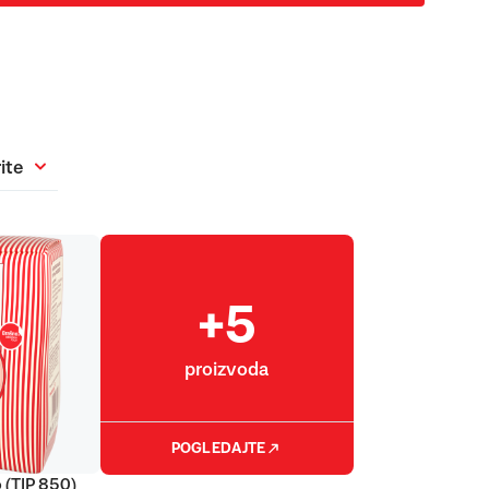
ite
+5
proizvoda
POGLEDAJTE
 (TIP 850)