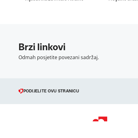
Brzi linkovi
Odmah posjetite povezani sadržaj.
PODIJELITE OVU STRANICU
© 1998 – 2026 
Podravka je regi