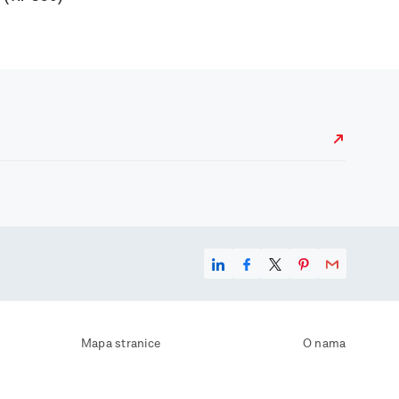
Mapa stranice
O nama
Uvjeti korištenja
Kontaktirajte nas
Zaštita osobnih podataka
Zaštita privatnosti
Izjava o pristupačnosti
Postavke kolačića