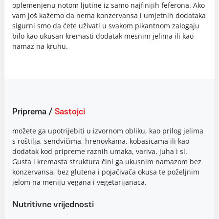
oplemenjenu notom ljutine iz samo najfinijih feferona. Ako
vam još kažemo da nema konzervansa i umjetnih dodataka
sigurni smo da ćete uživati u svakom pikantnom zalogaju
bilo kao ukusan kremasti dodatak mesnim jelima ili kao
namaz na kruhu.
Priprema
/
Sastojci
možete ga upotrijebiti u izvornom obliku, kao prilog jelima
s roštilja, sendvičima, hrenovkama, kobasicama ili kao
dodatak kod pripreme raznih umaka, variva, juha i sl.
Gusta i kremasta struktura čini ga ukusnim namazom bez
konzervansa, bez glutena i pojačivača okusa te poželjnim
jelom na meniju vegana i vegetarijanaca.
Nutritivne vrijednosti