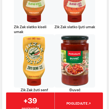
Zik Zak slatko kiseli
Zik Zak slatko ljuti umak
umak
Zik Zak žuti senf
Đuveč
+39
POGLEDAJTE
proizvoda