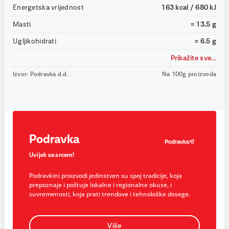
Energetska vrijednost
163 kcal / 680 kJ
Masti
= 13.5 g
Ugljikohidrati
= 6.5 g
Prikažite sve...
Izvor: Podravka d.d.
Na 100g proizvoda
Podravka
Uvijek sa srcem!
Podravkini proizvodi jedinstven su spoj tradicije, koja
prepoznaje i poštuje lokalne i regionalne okuse, i
suvremenosti, koja prati trendove i tehnološke dosege.
Više