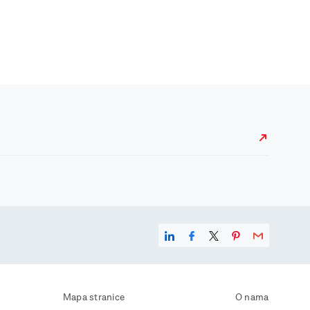
Mapa stranice
O nama
Uvjeti korištenja
Kontaktirajte nas