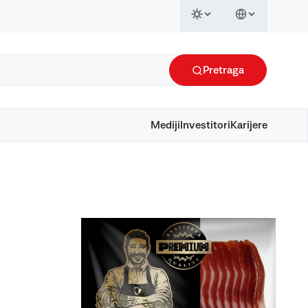
Pretraga
Mediji
Investitori
Karijere