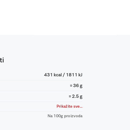
ti
431 kcal / 1811 kJ
= 36 g
= 2.5 g
Prikažite sve...
Na 100g proizvoda