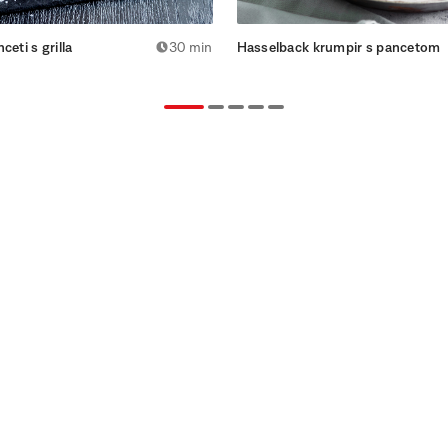
ceti s grilla
30 min
Hasselback krumpir s pancetom
ene po tradicionalnim recepturama od najkvalitetnijih
ajfinijih dodataka i začina povezujući okuse hrvatskih