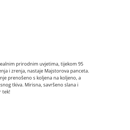
ealnim prirodnim uvjetima, tijekom 95
nja i zrenja, nastaje Majstorova panceta.
anje prenošeno s koljena na koljeno, a
snog tkiva. Mirisna, savršeno slana i
 tek!