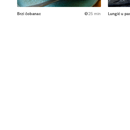
Brzi čobanac
25 min
Lungić u pan
MAJSTOR KOBASICE gurmanske su delikatese pripremlj
sastojaka, svinjskog mesa kontroliranog podrijetla i n
krajeva.
Više