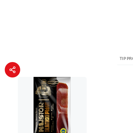
TIP P