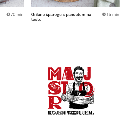
70 min
Grilane šparoge s pancetom na
15 min
Tart 
tostu