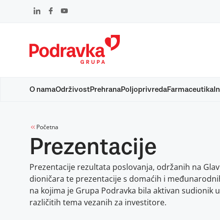
Skip
to
content
O nama
Održivost
Prehrana
Poljoprivreda
Farmaceutika
In
Početna
Prezentacije
Prezentacije rezultata poslovanja, održanih na Glav
dioničara te prezentacije s domaćih i međunarodni
na kojima je Grupa Podravka bila aktivan sudionik u
različitih tema vezanih za investitore.