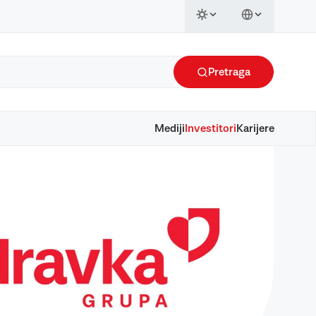
Pretraga
Mediji
Investitori
Karijere