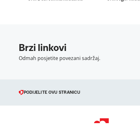
Brzi linkovi
Odmah posjetite povezani sadržaj.
PODIJELITE OVU STRANICU
© 1998 – 2026 
Podravka je regi