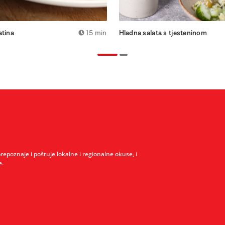
atina
15 min
Hladna salata s tjesteninom
prepoznaje i poštuje lokalne i regionalne okuse, i
e.