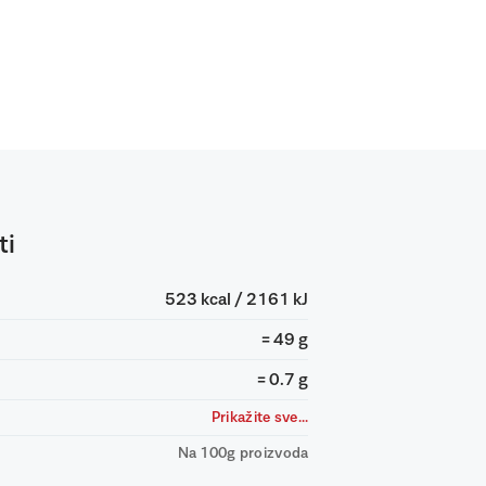
ti
523 kcal / 2161 kJ
= 49 g
= 0.7 g
Prikažite sve...
Na 100g proizvoda