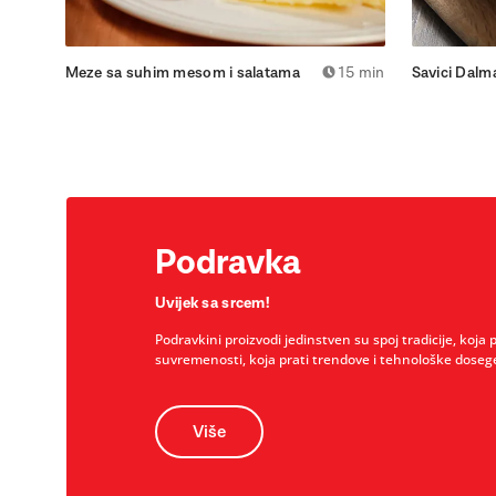
Meze sa suhim mesom i salatama
15 min
Savici Dalm
Podravka
Uvijek sa srcem!
Podravkini proizvodi jedinstven su spoj tradicije, koja 
suvremenosti, koja prati trendove i tehnološke doseg
Više