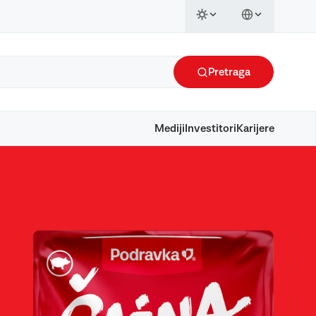
Pretraga
Mediji
Investitori
Karijere