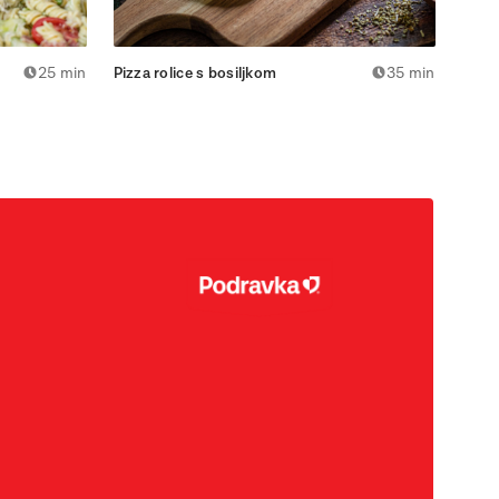
25 min
Pizza rolice s bosiljkom
35 min
Medit