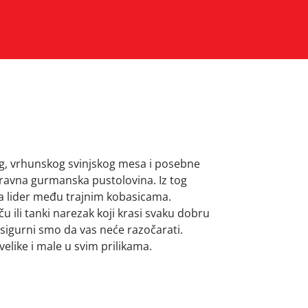
g, vrhunskog svinjskog mesa i posebne
oravna gurmanska pustolovina. Iz tog
na lider među trajnim kobasicama.
ili tanki narezak koji krasi svaku dobru
 sigurni smo da vas neće razočarati.
velike i male u svim prilikama.