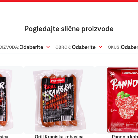
Pogledajte slične proizvode
Odaberite
Odaberite
Odaber
ROIZVODA:
OBROK:
OKUS:
sica
Grill Kranjska kobasica
Panonia kob