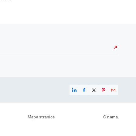
Mapa stranice
O nama
Uvjeti korištenja
Kontaktirajte nas
Zaštita osobnih podataka
Zaštita privatnosti
Izjava o pristupačnosti
Postavke kolačića