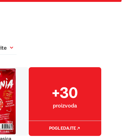
ite
+30
proizvoda
POGLEDAJTE
asica