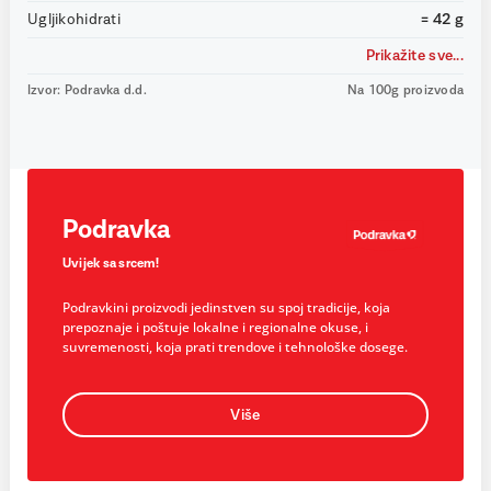
Ugljikohidrati
= 42 g
Prikažite sve...
Izvor: Podravka d.d.
Na 100g proizvoda
Podravka
Uvijek sa srcem!
Podravkini proizvodi jedinstven su spoj tradicije, koja
prepoznaje i poštuje lokalne i regionalne okuse, i
suvremenosti, koja prati trendove i tehnološke dosege.
Više