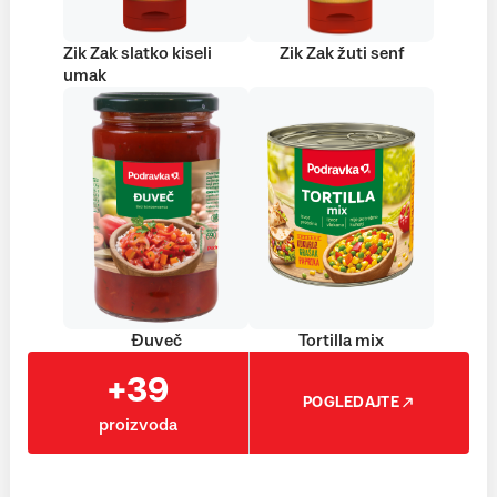
Zik Zak slatko kiseli
Zik Zak žuti senf
umak
Đuveč
Tortilla mix
+39
POGLEDAJTE
proizvoda