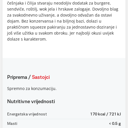
češnjaka i čilija stvaraju neodoljiv dodatak za burgere,
sendviče, roštilj, wok jela i hrskave zalogaje. Dovoljno blag
za svakodnevno uživanje, a dovoljno odvažan da ostavi
dojam. Bez konzervansa i na biljnoj bazi, dolazi u
praktičnom squeeze pakiranju za jednostavno doziranje i
još više užitka u svakom obroku. Jer najbolji okusi uvijek
dolaze s karakterom.
Priprema
/
Sastojci
Spremno za konzumaciju.
Nutritivne vrijednosti
Energetska vrijednost
170 kcal / 721 kJ
Masti
< 0.5 g