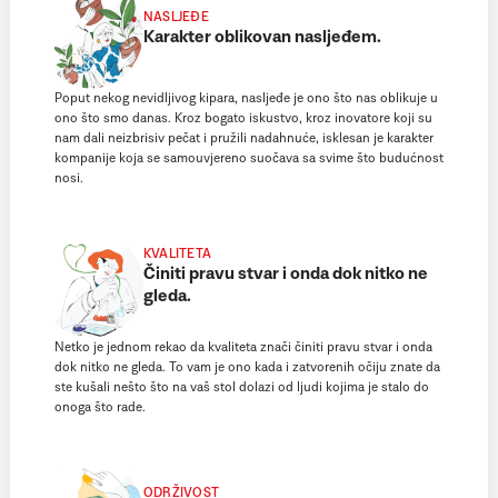
NASLJEĐE
Karakter oblikovan nasljeđem.
Poput nekog nevidljivog kipara, nasljeđe je ono što nas oblikuje u
ono što smo danas. Kroz bogato iskustvo, kroz inovatore koji su
nam dali neizbrisiv pečat i pružili nadahnuće, isklesan je karakter
kompanije koja se samouvjereno suočava sa svime što budućnost
nosi.
KVALITETA
Činiti pravu stvar i onda dok nitko ne
gleda.
Netko je jednom rekao da kvaliteta znači činiti pravu stvar i onda
dok nitko ne gleda. To vam je ono kada i zatvorenih očiju znate da
ste kušali nešto što na vaš stol dolazi od ljudi kojima je stalo do
onoga što rade.
ODRŽIVOST