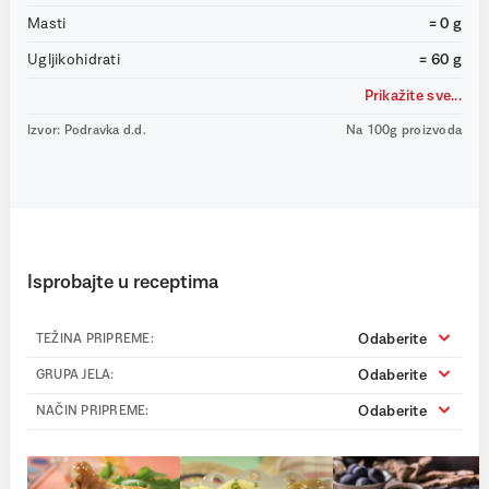
Masti
= 0 g
Ugljikohidrati
= 60 g
Prikažite sve...
Izvor: Podravka d.d.
Na 100g proizvoda
Isprobajte u receptima
Odaberite
TEŽINA PRIPREME:
Odaberite
GRUPA JELA:
Odaberite
NAČIN PRIPREME: