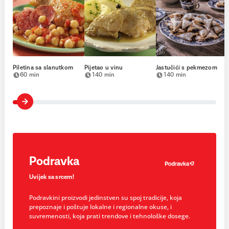
Piletina sa slanutkom
Pijetao u vinu
Jastučići s pekmezom
60 min
140 min
140 min
Podravka
Uvijek sa srcem!
Podravkini proizvodi jedinstven su spoj tradicije, koja
prepoznaje i poštuje lokalne i regionalne okuse, i
suvremenosti, koja prati trendove i tehnološke dosege.