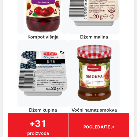
Kompot višnja
Džem malina
Džem kupina
Voćni namaz smokva
+31
POGLEDAJTE
proizvoda