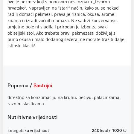
ovo je pekmez koji s ponosom nosi oznaku „Izvorno
hrvatsko“. Napravljen na “stari” način, kako su se nekad
radili domaći pekmezi, prava je riznica, okusa, arome i
znanja u izradi voćnih namaza. Ne sadrži konzervanse,
umjetne boje ni sladila i prirodan je izbor za svaki
obiteljski stol. Ako trebate pravi pekmezasti doživljaj s
puno okusa i malo dodanog šećera, ne morate tražiti dalje.
Istinski klasik!
Priprema
/
Sastojci
direktno za konzumaciju na kruhu, pecivu, palačinkama,
raznim slasticama.
Nutritivne vrijednosti
Energetska vrijednost
240 kcal / 1020 kJ