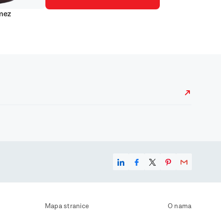
mez
Mapa stranice
O nama
Uvjeti korištenja
Kontaktirajte nas