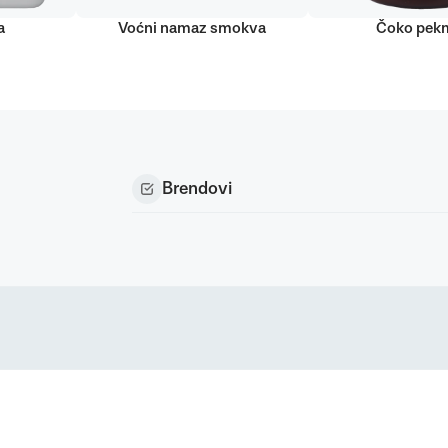
a
Voćni namaz smokva
Čoko pek
Brendovi
Podravka d.d. (Inc) Sva prava pridržana