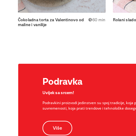
Čokoladna torta za Valentinovo od
60 min
Rolani slad
maline i vanilije
Podravka
Uvijek sa srcem!
Podravkini proizvodi jedinstven su spoj tradicije, koja 
suvremenosti, koja prati trendove i tehnološke doseg
Više