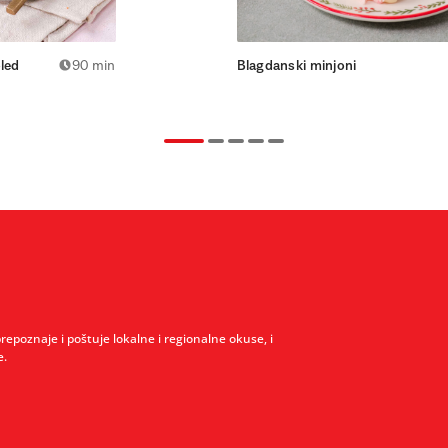
oled
90 min
Blagdanski minjoni
prepoznaje i poštuje lokalne i regionalne okuse, i
e.