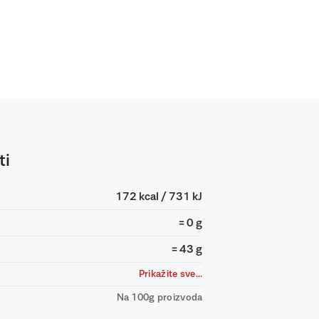
ti
172 kcal / 731 kJ
= 0 g
= 43 g
Prikažite sve...
Na 100g proizvoda