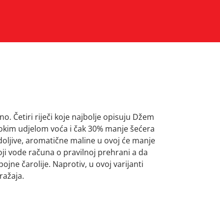
 Četiri riječi koje najbolje opisuju Džem
sokim udjelom voća i čak 30% manje šećera
oljive, aromatične maline u ovoj će manje
ji vode računa o pravilnoj prehrani a da
ojne čarolije. Naprotiv, u ovoj varijanti
ražaja.