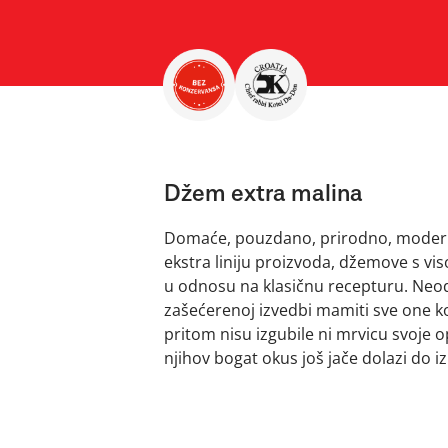
Džem extra malina
Domaće, pouzdano, prirodno, moderno.
ekstra liniju proizvoda, džemove s vi
u odnosu na klasičnu recepturu. Neod
zašećerenoj izvedbi mamiti sve one ko
pritom nisu izgubile ni mrvicu svoje op
njihov bogat okus još jače dolazi do iz