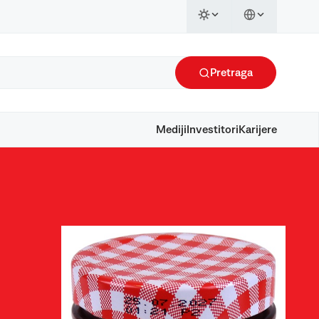
Pretraga
Mediji
Investitori
Karijere