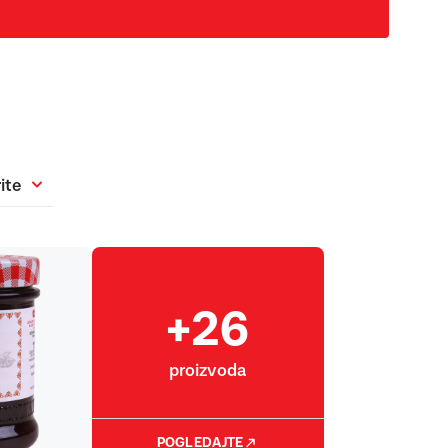
ite
+26
proizvoda
POGLEDAJTE