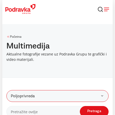
Skip
to
content
Početna
Multimedija
Aktualne fotografije vezane uz Podravka Grupu te grafički i
video materijali.
Poljoprivreda
Pretraga