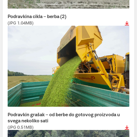
Podravkina cikla – berba (2)
(JPG 1.04MB)
Podravkin grašak – od berbe do gotovog proizvoda u
svega nekoliko sati
(JPG 0.51MB)