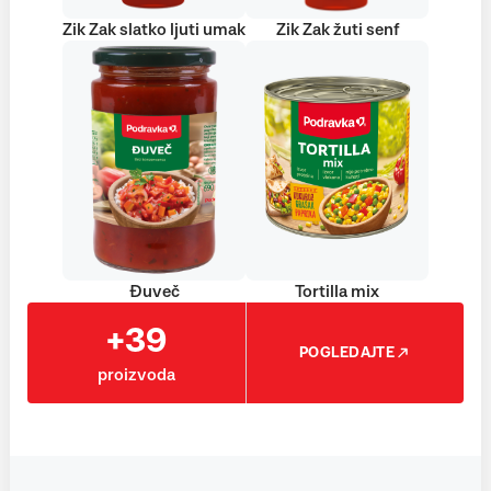
Zik Zak slatko ljuti umak
Zik Zak žuti senf
Đuveč
Tortilla mix
+39
POGLEDAJTE
proizvoda