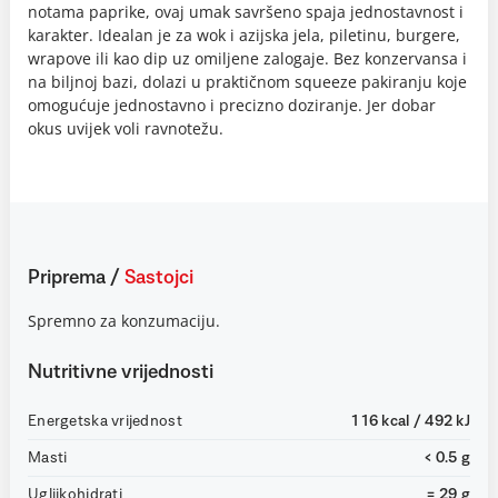
notama paprike, ovaj umak savršeno spaja jednostavnost i
karakter. Idealan je za wok i azijska jela, piletinu, burgere,
wrapove ili kao dip uz omiljene zalogaje. Bez konzervansa i
na biljnoj bazi, dolazi u praktičnom squeeze pakiranju koje
omogućuje jednostavno i precizno doziranje. Jer dobar
okus uvijek voli ravnotežu.
Priprema
/
Sastojci
Spremno za konzumaciju.
Nutritivne vrijednosti
Energetska vrijednost
116 kcal / 492 kJ
Masti
< 0.5 g
Ugljikohidrati
= 29 g