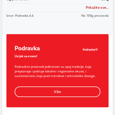
Prikažite sve...
Izvor: Podravka d.d.
Na 100g proizvoda
Podravka
Uvijek sa srcem!
Podravkini proizvodi jedinstven su spoj tradicije, koja
prepoznaje i poštuje lokalne i regionalne okuse, i
suvremenosti, koja prati trendove i tehnološke dosege.
Više