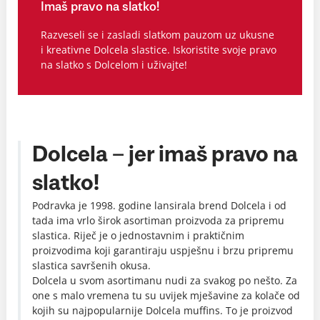
Imaš pravo na slatko!
Razveseli se i zasladi slatkom pauzom uz ukusne
i kreativne Dolcela slastice. Iskoristite svoje pravo
na slatko s Dolcelom i uživajte!
Dolcela – jer imaš pravo na
slatko!
Podravka je 1998. godine lansirala brend Dolcela i od
tada ima vrlo širok asortiman proizvoda za pripremu
slastica. Riječ je o jednostavnim i praktičnim
proizvodima koji garantiraju uspješnu i brzu pripremu
slastica savršenih okusa.
Dolcela u svom asortimanu nudi za svakog po nešto. Za
one s malo vremena tu su uvijek mješavine za kolače od
kojih su najpopularnije Dolcela muffins. To je proizvod