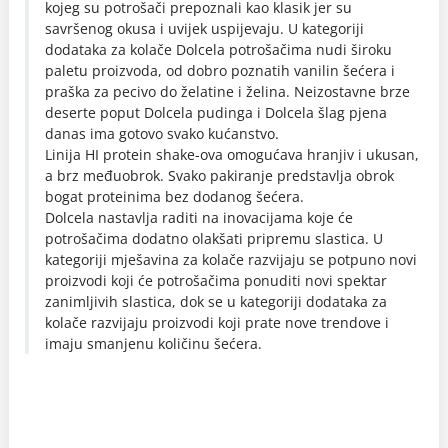
kojeg su potrošači prepoznali kao klasik jer su
savršenog okusa i uvijek uspijevaju. U kategoriji
dodataka za kolače Dolcela potrošačima nudi široku
paletu proizvoda, od dobro poznatih vanilin šećera i
praška za pecivo do želatine i želina. Neizostavne brze
deserte poput Dolcela pudinga i Dolcela šlag pjena
danas ima gotovo svako kućanstvo.
Linija HI protein shake-ova omogućava hranjiv i ukusan,
a brz međuobrok. Svako pakiranje predstavlja obrok
bogat proteinima bez dodanog šećera.
Dolcela nastavlja raditi na inovacijama koje će
potrošačima dodatno olakšati pripremu slastica. U
kategoriji mješavina za kolače razvijaju se potpuno novi
proizvodi koji će potrošačima ponuditi novi spektar
zanimljivih slastica, dok se u kategoriji dodataka za
kolače razvijaju proizvodi koji prate nove trendove i
imaju smanjenu količinu šećera.