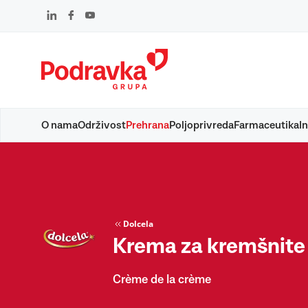
Skip
to
content
O nama
Održivost
Prehrana
Poljoprivreda
Farmaceutika
In
Dolcela
Krema za kremšnite
Crème de la crème