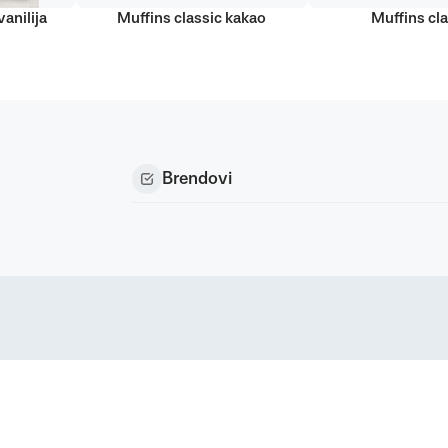
anilija
Muffins classic kakao
Muffins cla
Brendovi
Podravka d.d. (Inc) Sva prava pridržana