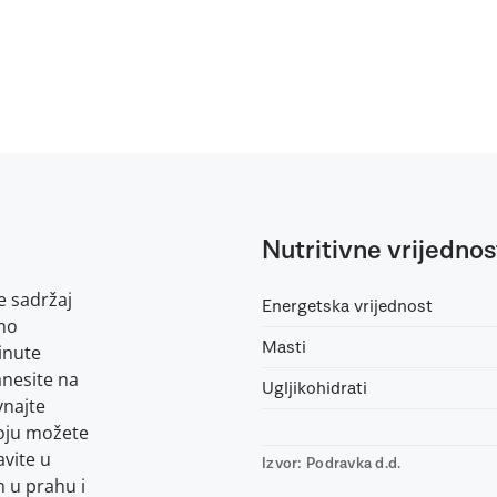
Nutritivne vrijednos
e sadržaj
Energetska vrijednost
ano
Masti
inute
nesite na
Ugljikohidrati
vnajte
koju možete
vite u
Izvor: Podravka d.d.
m u prahu i