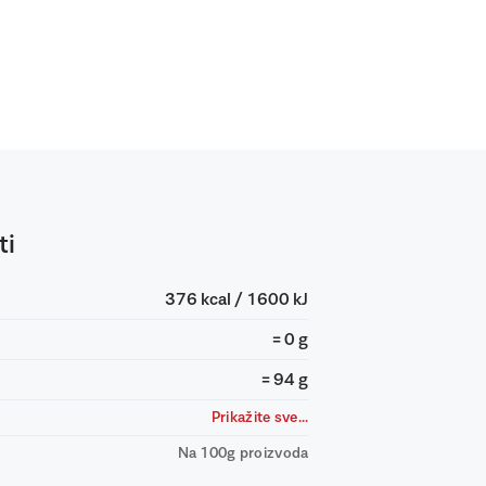
ti
376 kcal / 1600 kJ
= 0 g
= 94 g
Prikažite sve...
Na 100g proizvoda