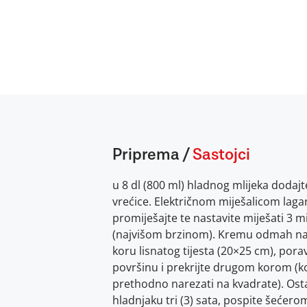
Priprema
/
Sastojci
u 8 dl (800 ml) hladnog mlijeka dodajt
vrećice. Električnom miješalicom lag
promiješajte te nastavite miješati 3 m
(najvišom brzinom). Kremu odmah na
koru lisnatog tijesta (20×25 cm), pora
površinu i prekrijte drugom korom (
prethodno narezati na kvadrate). Osta
hladnjaku tri (3) sata, pospite šećero