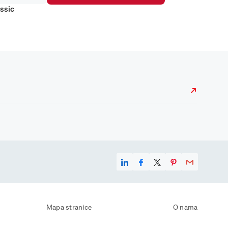
ssic
Mapa stranice
O nama
Uvjeti korištenja
Kontaktirajte nas
Zaštita osobnih podataka
Zaštita privatnosti