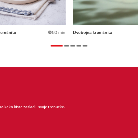
kremšnite
80 min
Dvobojna kremšnita
o kako biste zasladili svoje trenutke.